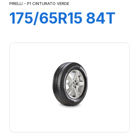
PIRELLI - P1 CINTURATO VERDE
175/65R15 84T
P1 CINTURATO
VERDE