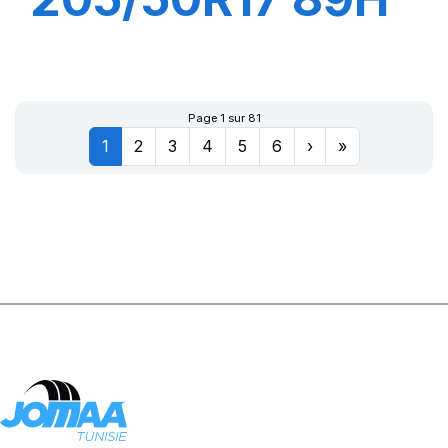
P7 CINTURATO
C2
Page 1 sur 81
1
2
3
4
5
6
›
»