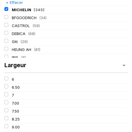
×
Effacer
MICHELIN
(345)
BFGOODRICH
(34)
CASTROL
(59)
DEBICA
(68)
Giti
(29)
HEUNG AH
(81)
IRIS
(8)
Largeur
ITALMATIC
(60)
KLEBER
(116)
6
LASSA
(174)
6.50
LING LONG
(152)
7
MITAS
(95)
7.00
Mondolfo ferro
(31)
7.50
PIRELLI
(419)
8.25
PROMETEON
(18)
9.00
SCHRADER
(24)