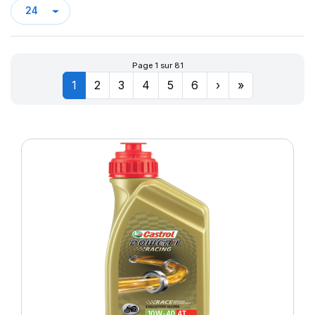
LATITUDE TOUR HP
122
LATTITUDE CROSS
126/124
LATTITUDE SPORT 3
128
LATTITUDE TOUR HP (N1)²
129/127
Page 1 sur 81
LTA/S
132/130
1
2
3
4
5
6
›
»
LTX A/T
133/131
LTX AT2
134/131
OMNIBIB
136
PILOTE SPORT 4 SUV
139
PILOTE SUP SPORT
140/138
PILOTE XLC
141
PILOT POWER
142/139
PILOT SPORT 2
143
PILOT SPORT 3
143/141
PILOT SPORT 4
144/144
PILOT SPORT4
146
PILOT SPORT 4 (M0)
147/145