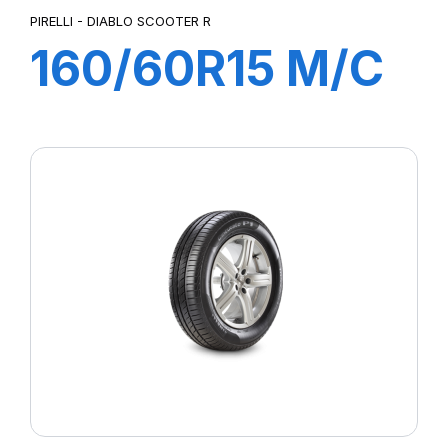
PIRELLI - DIABLO SCOOTER R
160/60R15 M/C
67H TL DIABLO
SCOOTER REAR