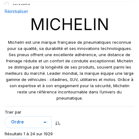
L5
450
ANAKEE3
110
M
Réinitialiser
480
ANNEAU
110/108
MICHELIN
R
520
BIBLOAD HARD SURFACE
111
S
BIBSTEEL ALL TERRAIN
112
T
BIBSTEEL HARD SURFACE
112/110
Michelin est une marque française de pneumatiques reconnue
V
CUP 2
pour sa qualité, sa durabilité et ses innovations technologiques.
113
W
Ses pneus offrent une excellente adhérence, une distance de
CUP2
113/111
freinage réduite et un confort de conduite exceptionnel. Michelin
Y
ENERGY SAVER
115
se distingue par la longévité de ses produits, souvent parmi les
ENERGY SAVER+
meilleurs du marché. Leader mondial, la marque équipe une large
115/113
gamme de véhicules : citadines, SUV, utilitaires et motos. Grâce à
IND POWER CL
116
son expertise et à son engagement pour la sécurité, Michelin
L5** XLDD2
116/114
reste une référence incontournable dans l’univers du
LATITUDE CROSS
pneumatique.
117/116
LATITUDE CROSS DT
119/116
Trier par
LATITUDE SPORT
121
LATITUDE SPORT 3
121/118
LATITUDE SPORT3
121/120
Résultats 1 à 24 sur 1929