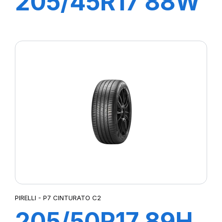
205/45R17 88W
XL R-F P7
CINTURATO (*)
PIRELLI - P7 CINTURATO C2
205/50R17 89H