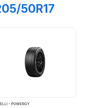
205/50R17
93W XL P7
CINTURATO
C2
RELLI - POWERGY