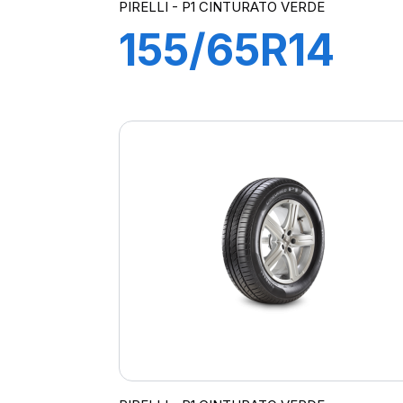
PIRELLI - P1 CINTURATO VERDE
155/65R14
75T
P1cintVerde