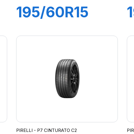
195/60R15
88H P1
CINTURATO
VERDE
PIRELLI - P7 CINTURATO C2
PI