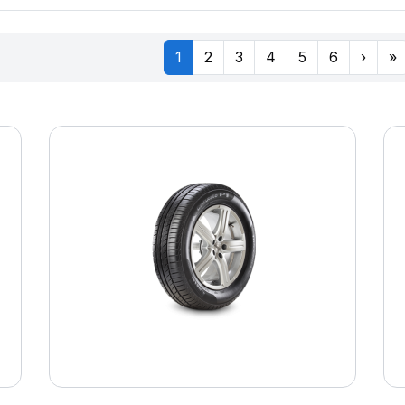
1
2
3
4
5
6
›
»