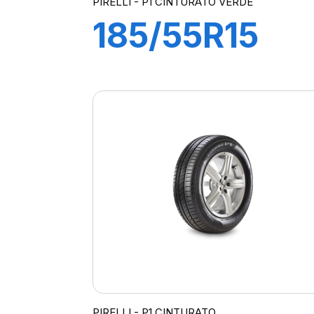
PIRELLI - P1 CINTURATO VERDE
185/55R15
82H P1
CINTURATO
VERDE
PIRELLI - P1 CINTURATO