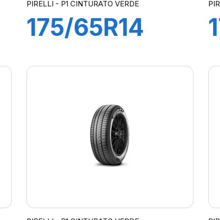
PIRELLI - P1 CINTURATO VERDE
PI
175/65R14
82T
P1cintVerde