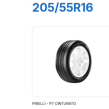
205/55R16
91V P7
CINTURATO
(*)
PIRELLI - P7 CINTURATO