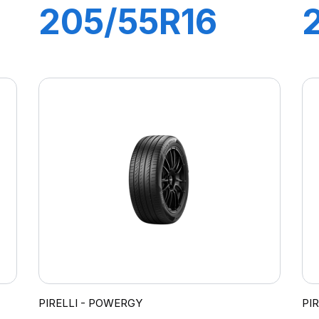
205/55R16
91V P7
CINTURATO 2
PIRELLI - POWERGY
PI