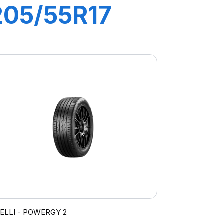
205/55R17
95V XL
POWERGY
RELLI - POWERGY 2