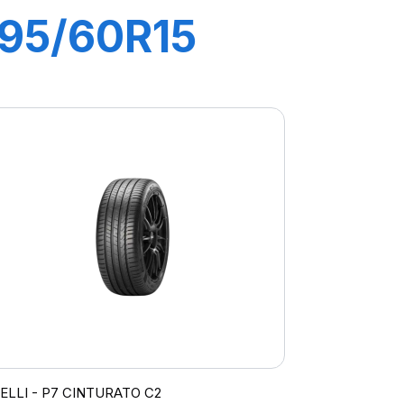
195/60R15
88V P1
CINTURATO
VERDE
RELLI - P7 CINTURATO C2