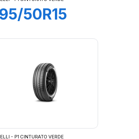
195/50R15
82V P1
CINTURATO
VERDE
RELLI - P1 CINTURATO VERDE