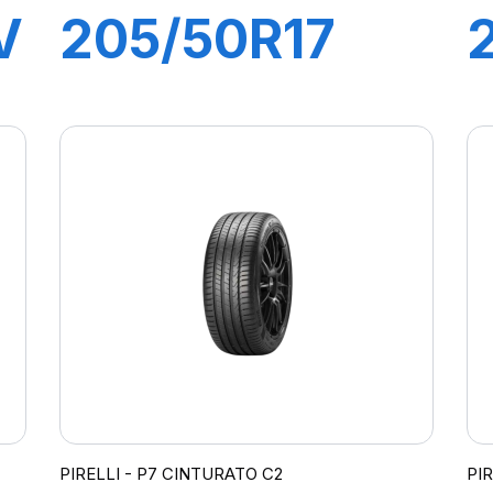
V
205/50R17
89H P7
CINTURATO
C2
PIRELLI - P7 CINTURATO C2
PI