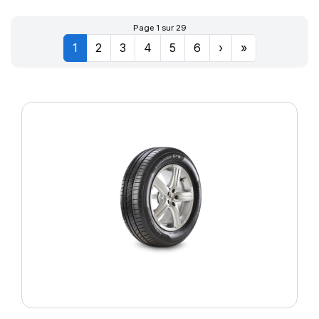
Page 1 sur 29
1
2
3
4
5
6
›
»