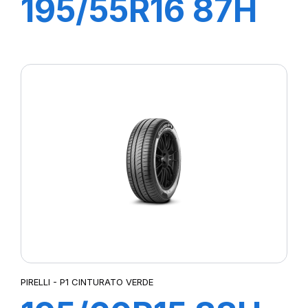
195/55R16 87H
P1 CINTURATO
VERDE
PIRELLI - P1 CINTURATO VERDE