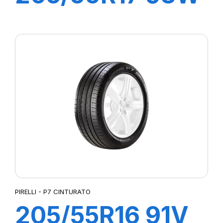
XL P7
CINTURATO C2
PIRELLI - P7 CINTURATO
205/55R16 91V