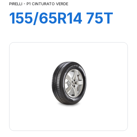
PIRELLI - P1 CINTURATO VERDE
155/65R14 75T
P1cintVerde