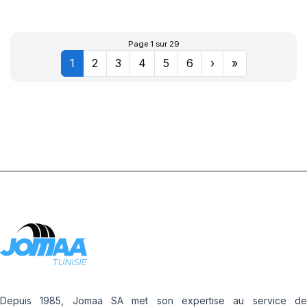
XL POWERGY 2
Page 1 sur 29
1
2
3
4
5
6
›
»
Depuis 1985, Jomaa SA met son expertise au service de