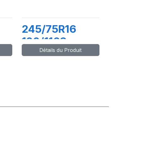
245/75R16
120/116S
Détails du Produit
O
ADVENTURO
AT3 WL