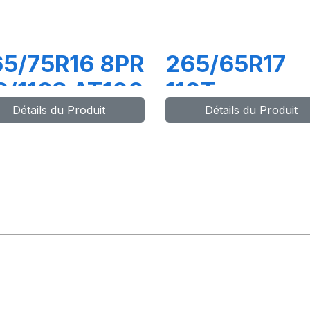
5/75R16 8PR
265/65R17
9/116S AT100
110T
Détails du Produit
Détails du Produit
ADVENTUR
AT3