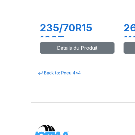
235/70R15
26
103T
11
Détails du Produit
MAXTOUR
Back to: Pneu 4x4