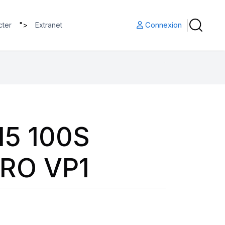
">
Connexion
cter
Extranet
15 100S
RO VP1