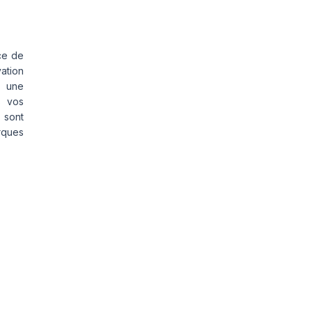
ce de
vation
s une
s vos
 sont
rques