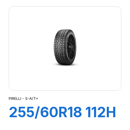
108W S-VERD
PIRELLI - S-A/T+
255/60R18 112H
XL S-A/T+