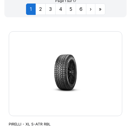
Page 1 sur 17
1
2
3
4
5
6
›
»
PIRELLI - XL S-ATR RBL