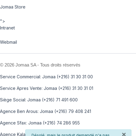
Jomaa Store
">
Intranet
Webmail
©
2026 Jomaa SA - Tous droits réservés
Service Commercial: Jomaa (+216) 31 30 31 00
Service Apres Vente: Jomaa (+216) 31 30 31 01
Siège Social: Jomaa (+216) 71 491 600
Agence Ben Arous: Jomaa (+216) 79 408 241
Agence Sfax: Jomaa (+216) 74 286 955
×
Agence Kalaa: Jomaa (+216) 73 812 100
info
Désolé, mais le produit demandé n'a pas