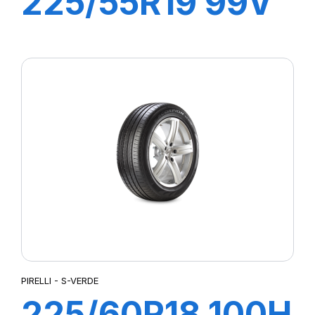
225/55R19 99V
S-VERDE All
Season
PIRELLI - S-VERDE
225/60R18 100H