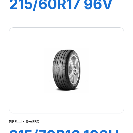
215/60R17 96V
S-VEAS
PIRELLI - S-VERD