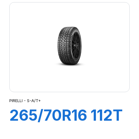
(J)(LR)
PIRELLI - S-A/T+
265/70R16 112T
S-A/T+