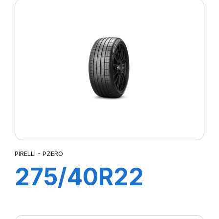
(MO)
PIRELLI - PZERO
275/40R22
108Y XL P ZERO