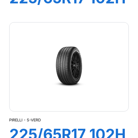
S-VEAS
PIRELLI - S-VERD
225/65R17 102H