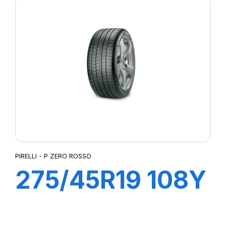
(LR) ncs
PIRELLI - P ZERO ROSSO
275/45R19 108Y
XL ROSSO (N1)