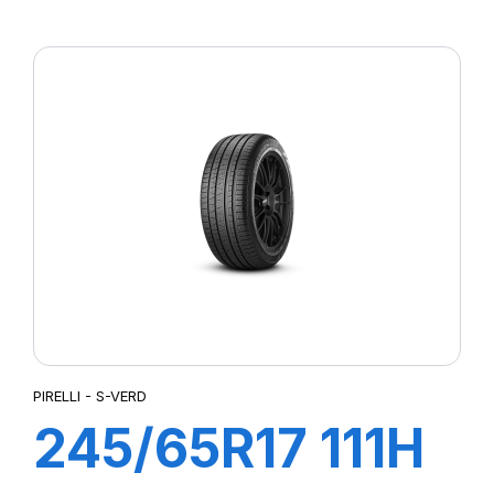
102H S-STR
PIRELLI - S-VERD
245/65R17 111H