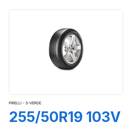
XL s-i PZERO
PZ4 (*)ncs
PIRELLI - S-VERDE
255/50R19 103V