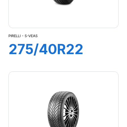
PIRELLI - S-VEAS
275/40R22
108Y XL S-VEAS
(LR)ncs