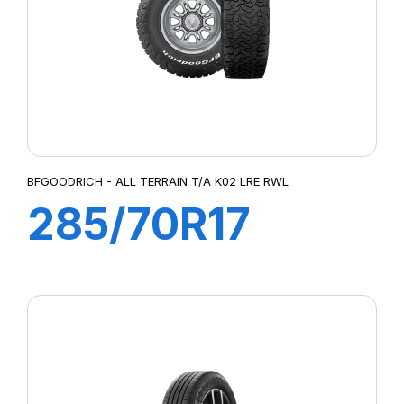
BFGOODRICH - ALL TERRAIN T/A K02 LRE RWL
285/70R17
121/118R TL All
Terrain T/A K02
LRE RWL