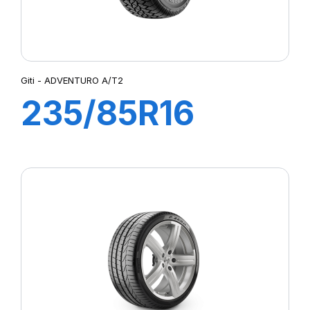
Giti - ADVENTURO A/T2
235/85R16
120/116S
ADVENTURO
A/T2