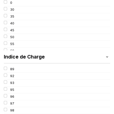
0
275
30
285
35
295
40
305
45
315
50
325
55
60
Indice de Charge
65
70
89
75
92
80
93
85
95
100
96
97
98