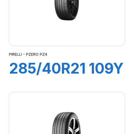
PIRELLI - PZERO PZ4
285/40R21 109Y
XL P-ZERO PZ4
(AO1)