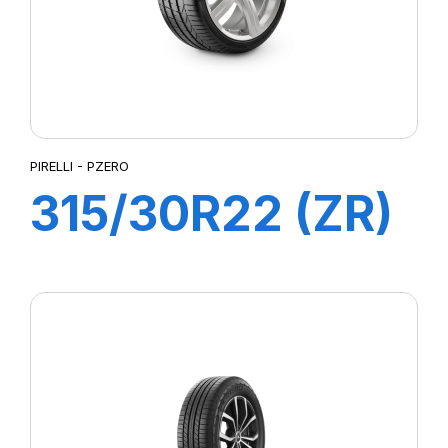
PIRELLI - PZERO
315/30R22 (ZR)
(107Y) XL
PZERO (N0)