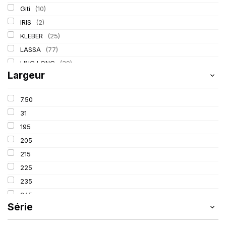
Giti
(10)
IRIS
(2)
KLEBER
(25)
LASSA
(77)
LING LONG
(39)
Largeur
MICHELIN
(80)
PIRELLI
(110)
7.50
TIGAR
(3)
31
195
205
215
225
235
245
Série
255
265