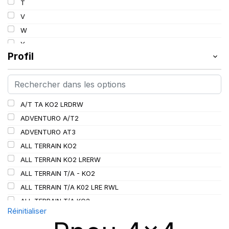
T
112
V
113
W
114
Y
115
Profil
115/112
116
116/113
A/T TA KO2 LRDRW
117/114
ADVENTURO A/T2
117/116
ADVENTURO AT3
118/115
ALL TERRAIN KO2
119/116
ALL TERRAIN KO2 LRERW
120
ALL TERRAIN T/A - KO2
120/116
ALL TERRAIN T/A K02 LRE RWL
120/117
ALL TERRAIN T/A KO2
121
Réinitialiser
ALL TERRAIN T/A KO3
121/118
AT/TA KO3 LRD