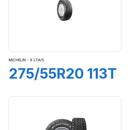
MICHELIN - X LTA/S
275/55R20 113T
X LTA/S RBL