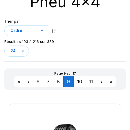
Pneu 4x4
123
AT/TA KO3 LRF
123/120
AT70
124/121
Trier par
AT100
126/123
AT T/A KO2
127/124
AURES
128
Résultats 193 à 216 sur 389
CHAMPIRO VP1
CINTURATO AS+
CINTURATO SF3
CITILANDER
Page 9 sur 17
COBRA
«
‹
6
7
8
9
10
11
›
»
COMPETUS A/T 2
COMPETUS A/T 3
COMPETUS H/L
COMPETUS H/P
COMPETUS H/P2
COMPETUS H/P3