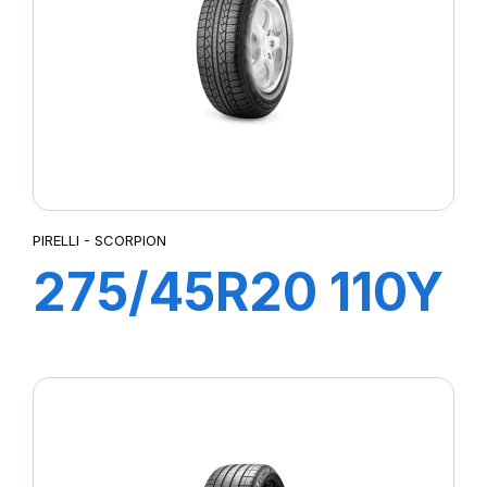
LATTITUDE SPORT 3
LATTITUDE TOUR HP (N1)²
LMB3
LTA/S
LTX A/T
LTX AT2
MUD TERRAIN T/A KM2
MUD TERRAIN T/A KM3
PIRELLI - SCORPION
P-ZERO AS
275/45R20 110Y
P7 CINTURATO
PILOTE SPORT 4 SUV
XL SCORPION
PILOT SPORT 4
PILOT SPORT CUP2
PILOT SUPER SPORT
POWERGY 2
PRESTO