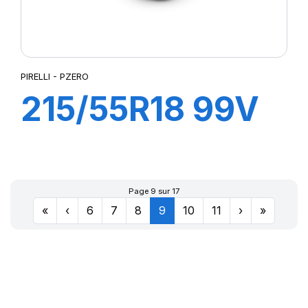
PIRELLI - PZERO
215/55R18 99V
XL PZERO AS
(VOL)
Page 9 sur 17
«
‹
6
7
8
9
10
11
›
»