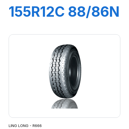
155R12C 88/86N
GREEN-MAX
VAN
LING LONG - R666