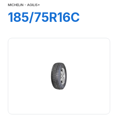
MICHELIN - AGILIS+
185/75R16C
104/102R
AGILIS+