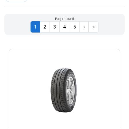
Page 1 sur 5
1
2
3
4
5
›
»