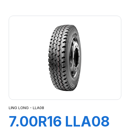
110/105M TL
LMC4
LING LONG - LLA08
7.00R16 LLA08