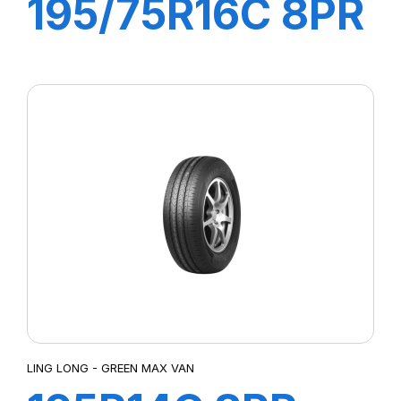
195/75R16C 8PR
107/105R R666
LING LONG - GREEN MAX VAN