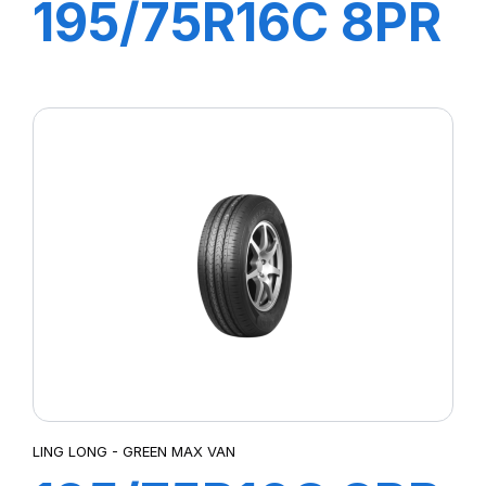
195/75R16C 8PR
107/105R
GREEN-MAX
VAN 4S
LING LONG - GREEN MAX VAN