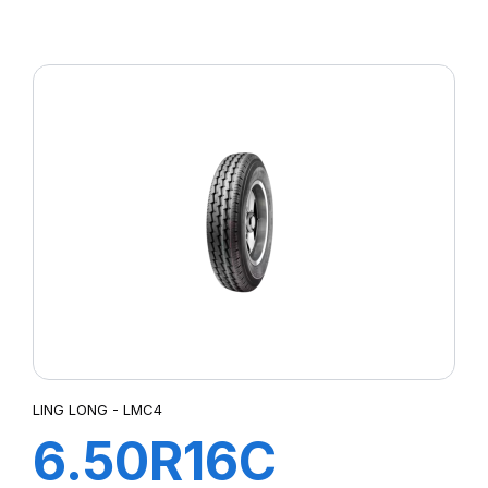
83/81N R655
LING LONG - LMC4
6.50R16C