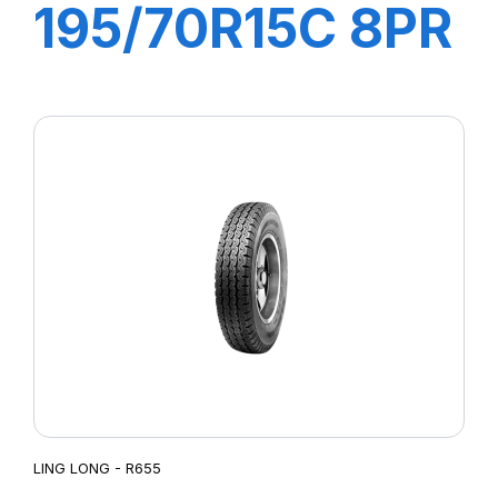
195/70R15C 8PR
104/102R R666
LING LONG - R655