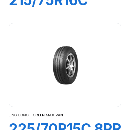
215/75R16C
12PR 117/114Q
R666
LING LONG - GREEN MAX VAN
225/70R15C 8PR