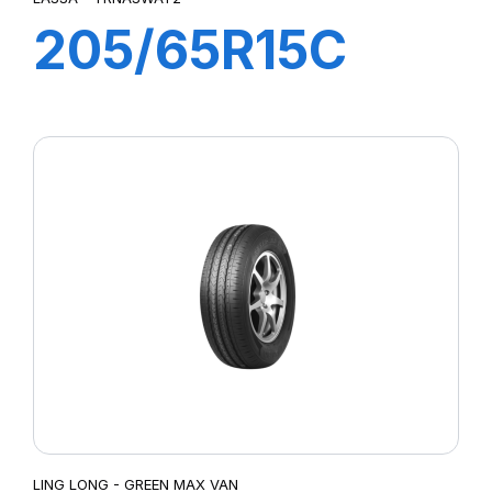
205/65R15C
102/100R
TRANSWAY 2
LING LONG - GREEN MAX VAN