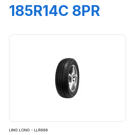
185R14C 8PR
102/100R R666
LING LONG - LLR666