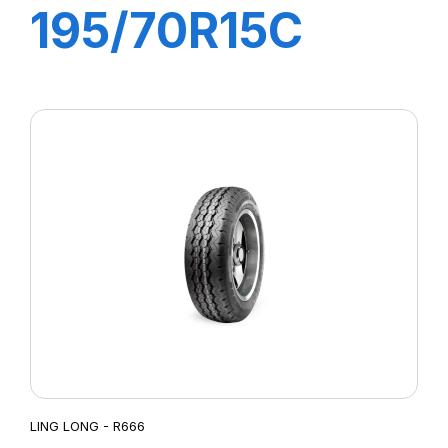
195/70R15C
10PR 104/102R
R666
LING LONG - R666