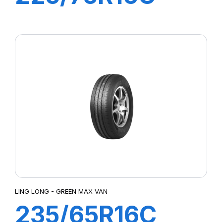
10PR 121/120R
GREEN-MAX
VAN
LING LONG - GREEN MAX VAN
235/65R16C