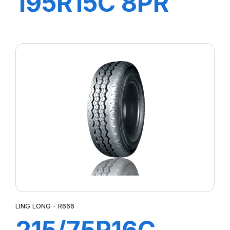
195R15C 8PR
106/104R
GREEN-MAX
VAN
LING LONG - R666