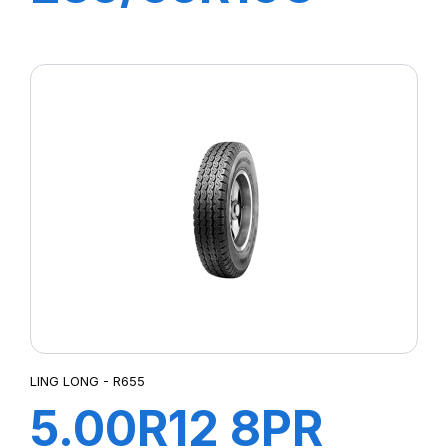
8PR 115/113R
GREEN-MAX
Van
LING LONG - R655
5.00R12 8PR