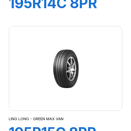
195R14C 8PR
106/104P
GREEN-MAX
VAN
LING LONG - GREEN MAX VAN