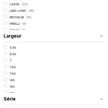
LASSA
(22)
LING LONG
(16)
MICHELIN
(14)
PIRELLI
(5)
TIGAR
(2)
Largeur
5.00
6.50
7
7.00
7.50
145
155
165
Série
175
185