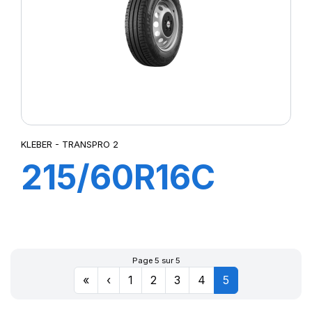
KLEBER - TRANSPRO 2
215/60R16C
103/101T
TRANSPRO 2
Page 5 sur 5
«
‹
1
2
3
4
5