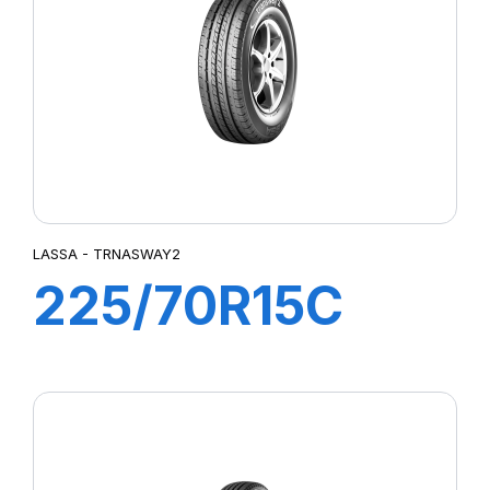
LASSA - TRNASWAY2
225/70R15C
112/110R
TRANSWAY 2