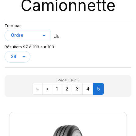
Camionnette
DV82 TL
GREEN MAX VAN
KCA651
LC/R
Trier par
LLA08
LLR666
Résultats 97 à 103 sur 103
LMC4
LT/R
MAXMILER-X
MAXMILER EX
Page 5 sur 5
MAXMILER PRO
«
‹
1
2
3
4
5
MAXMILLER-X
MAXWAY
PRIMA
R655
R666
SN66