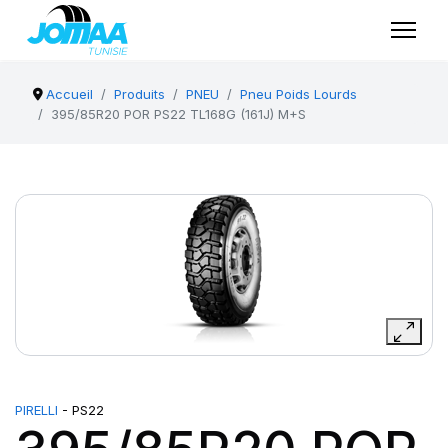
Accueil
Produits
PNEU
Pneu Poids Lourds
395/85R20 POR PS22 TL168G (161J) M+S
PIRELLI
- PS22