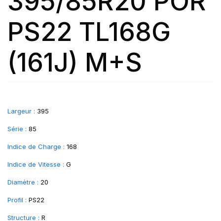
395/85R20 POR
PS22 TL168G
(161J) M+S
Largeur :
395
Série :
85
Indice de Charge :
168
Indice de Vitesse :
G
Diamètre :
20
Profil :
PS22
Structure :
R