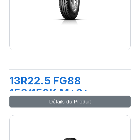
13R22.5 FG88
156/150K M+S*
Détails du Produit