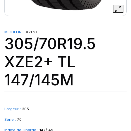
MICHELIN
- XZE2+
305/70R19.5
XZE2+ TL
147/145M
Largeur :
305
Série :
70
Indice de Charge :
147/145