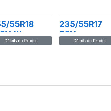
55/55R18
235/55R17
09V XL
99V
Détails du Produit
Détails du Produit
ATTITUDE
LATTITUDE
UR HP (N1)
SPORT (AO)