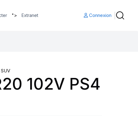
">
Connexion
cter
Extranet
 SUV
20 102V PS4