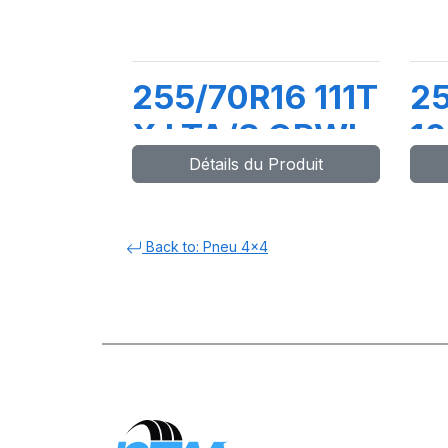
255/70R16 111T
2
X LTA/S ORWL
1
Détails du Produit
L
TO
Back to: Pneu 4x4