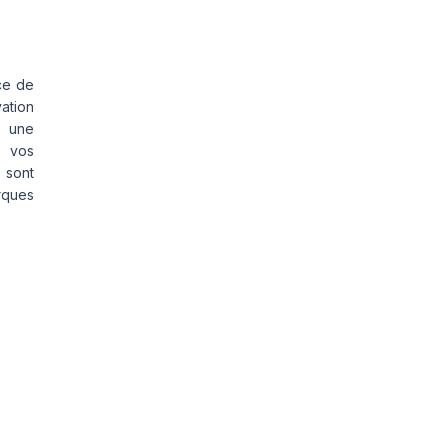
ce de
vation
s une
s vos
 sont
rques