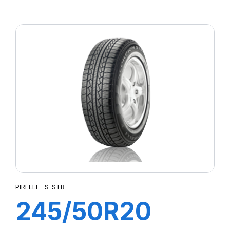
XL PZERO
PZ4(J) (LR)ncs
PIRELLI - S-STR
245/50R20