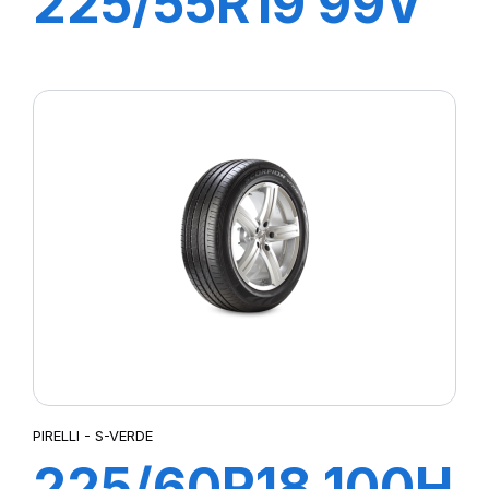
225/55R19 99V
S-VERDE All
Season
PIRELLI - S-VERDE
225/60R18 100H