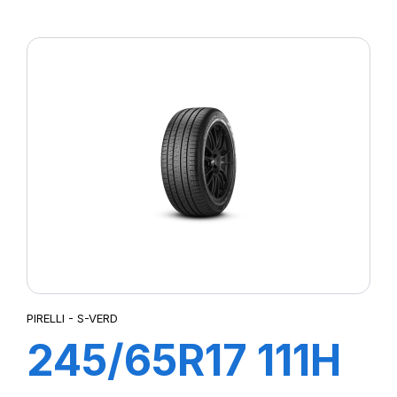
102H S-STR
PIRELLI - S-VERD
245/65R17 111H