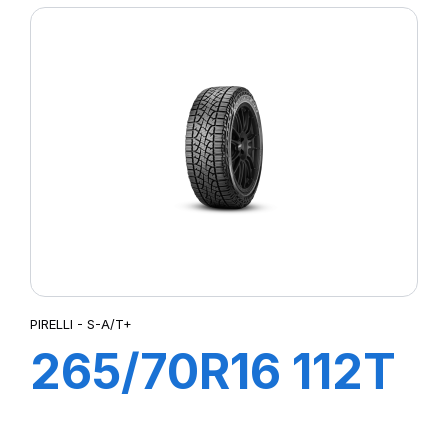
(J)(LR)
PIRELLI - S-A/T+
265/70R16 112T
S-A/T+