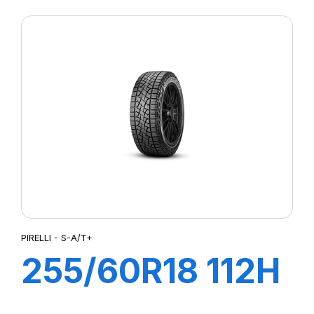
108W S-VERD
PIRELLI - S-A/T+
255/60R18 112H
XL S-A/T+