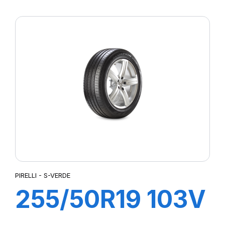
XL s-i PZERO
PZ4 (*)ncs
PIRELLI - S-VERDE
255/50R19 103V