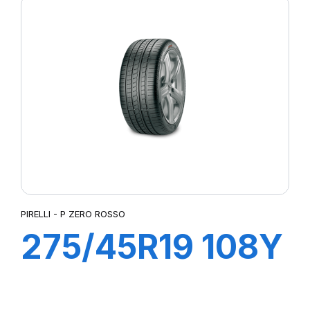
(LR) ncs
PIRELLI - P ZERO ROSSO
275/45R19 108Y
XL ROSSO (N1)