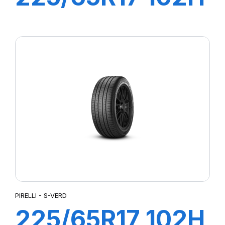
S-VEAS
PIRELLI - S-VERD
225/65R17 102H