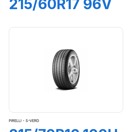
215/60R17 96V
S-VEAS
PIRELLI - S-VERD