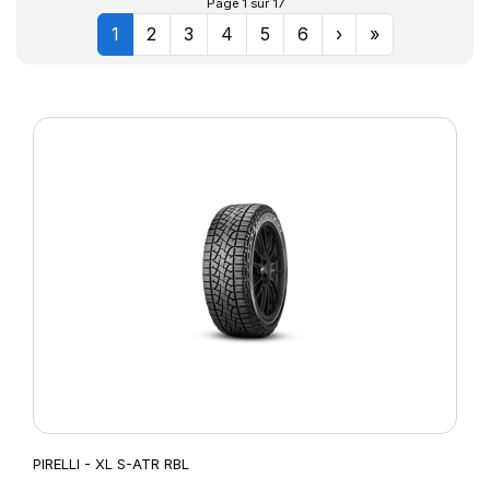
Page 1 sur 17
1
2
3
4
5
6
›
»
PIRELLI - XL S-ATR RBL