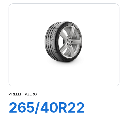
PZ4 (M01)
PIRELLI - PZERO
265/40R22
106Y XL PZERO