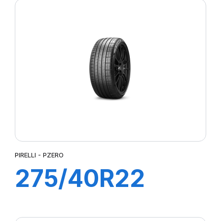
(MO)
PIRELLI - PZERO
275/40R22
108Y XL P ZERO