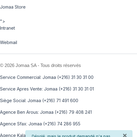
Jomaa Store
">
Intranet
Webmail
©
2026 Jomaa SA - Tous droits réservés
Service Commercial: Jomaa (+216) 31 30 31 00
Service Apres Vente: Jomaa (+216) 31 30 31 01
Siège Social: Jomaa (+216) 71 491 600
Agence Ben Arous: Jomaa (+216) 79 408 241
Agence Sfax: Jomaa (+216) 74 286 955
×
Agence Kalaa: Jomaa (+216) 73 812 100
info
Désolé, mais le produit demandé n'a pas