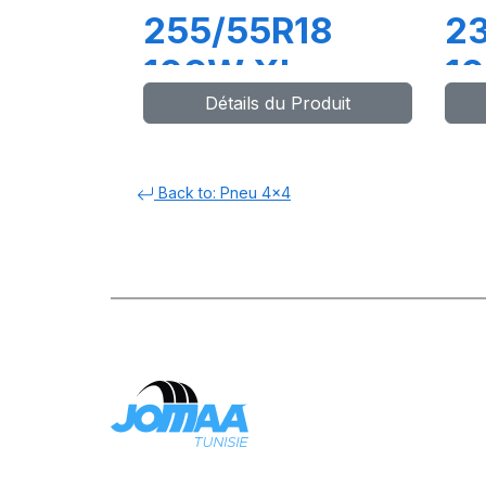
255/55R18
2
109W XL
1
Détails du Produit
COMPETUS
C
H/P2
H/
Back to: Pneu 4x4