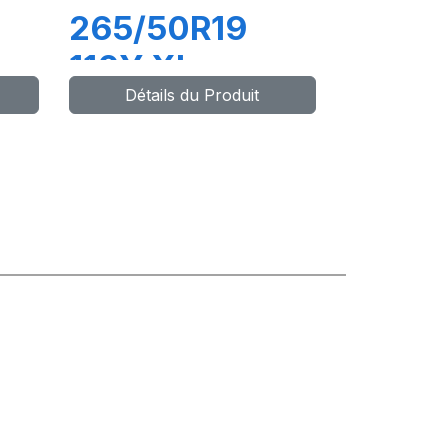
265/50R19
110Y XL
Détails du Produit
COMPETUS
H/P2