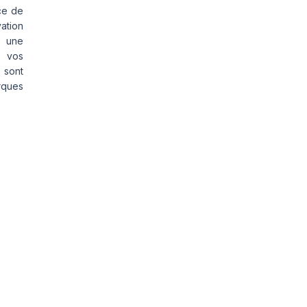
ce de
vation
s une
s vos
 sont
rques