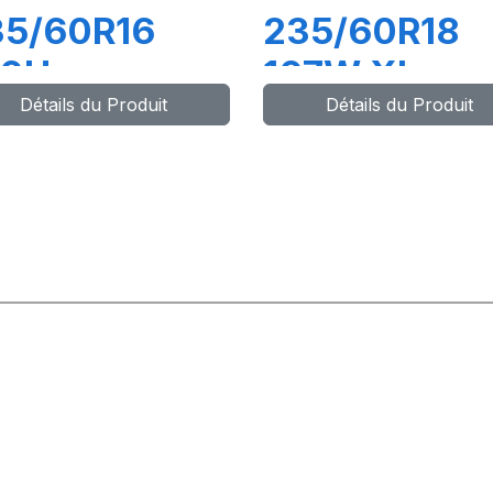
35/60R16
235/60R18
00H
107W XL
Détails du Produit
Détails du Produit
OMPETUS
COMPETUS
L
H/P