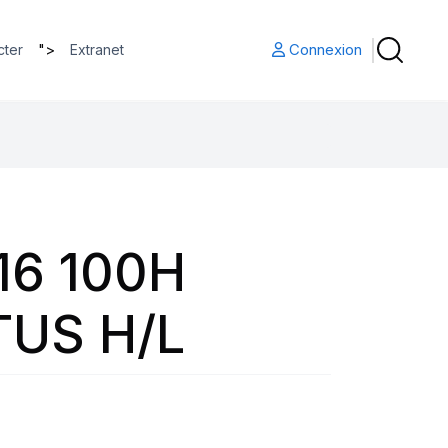
">
Connexion
cter
Extranet
16 100H
US H/L