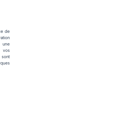
ce de
vation
s une
s vos
 sont
rques