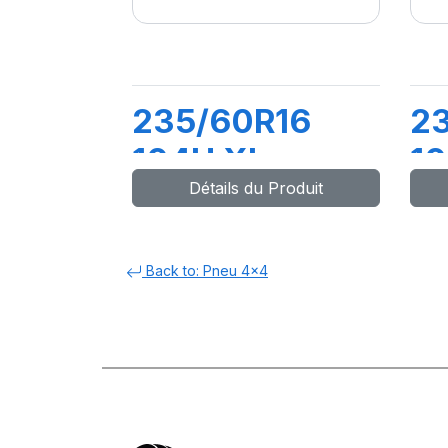
235/60R16
2
104H XL
1
Détails du Produit
CITILANDER
D
Back to: Pneu 4x4