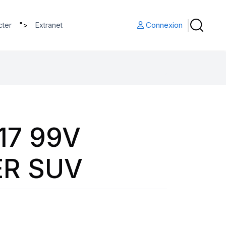
">
Connexion
cter
Extranet
17 99V
R SUV