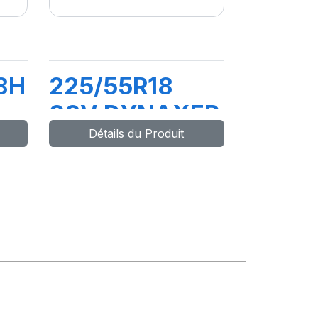
8H
225/55R18
98V DYNAXER
Détails du Produit
SUV