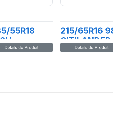
35/55R18
215/65R16 9
00H
CITILANDER
Détails du Produit
Détails du Produit
YNAXER SUV