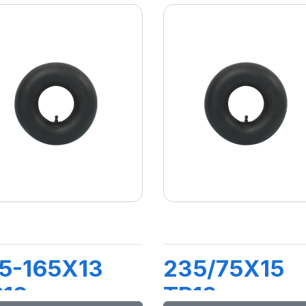
5-165X13
235/75X15
R13
TR13