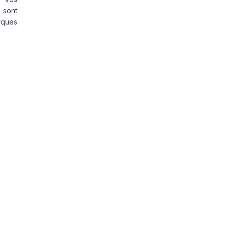
 sont
rques