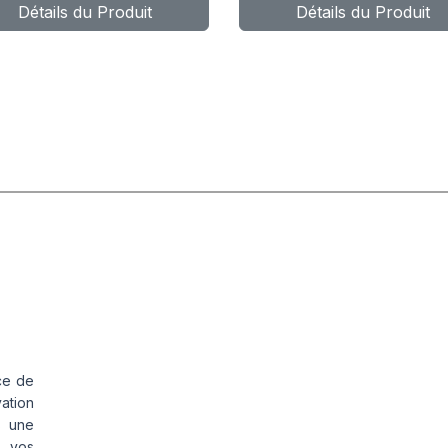
Détails du Produit
Détails du Produit
ce de
vation
s une
s vos