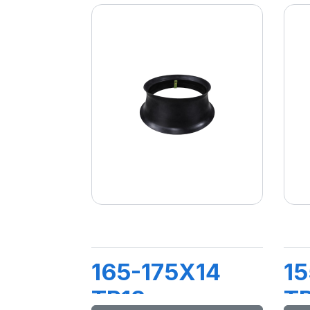
165-175X14
15
TR13
T