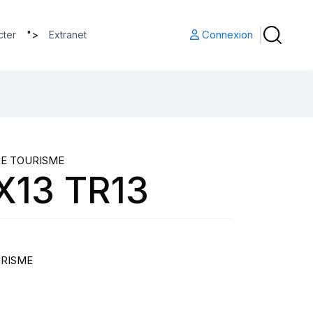
">
Connexion
cter
Extranet
RE TOURISME
X13 TR13
URISME