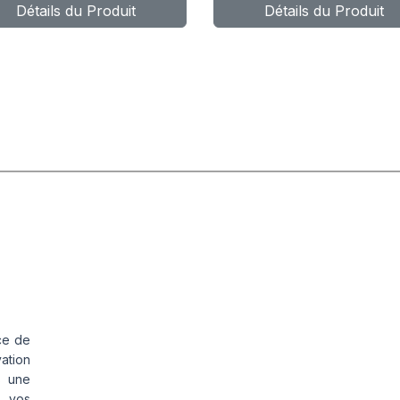
Détails du Produit
Détails du Produit
ce de
vation
s une
s vos