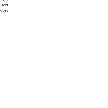
 sont
rques