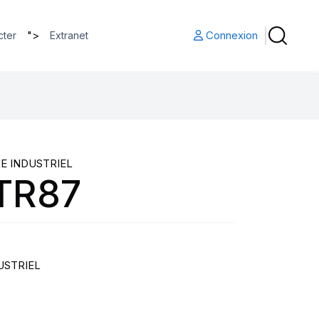
">
Connexion
cter
Extranet
E INDUSTRIEL
TR87
USTRIEL