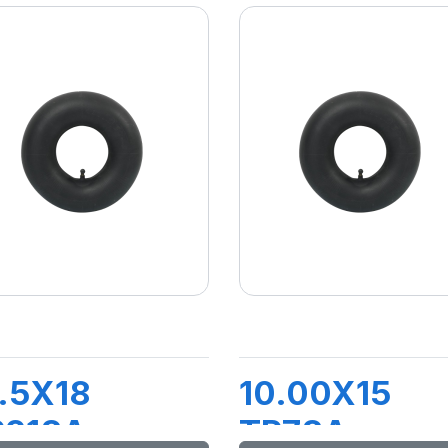
.5X18
10.00X15
R218A
TR78A