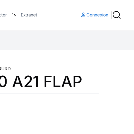
">
Connexion
cter
Extranet
LOURD
0 A21 FLAP