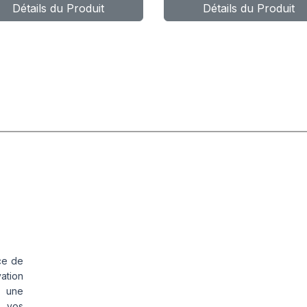
Détails du Produit
Détails du Produit
ce de
vation
s une
s vos