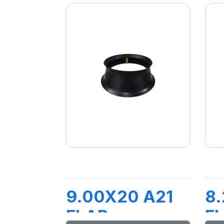
9.00X20 A21
8.
FLAP
F