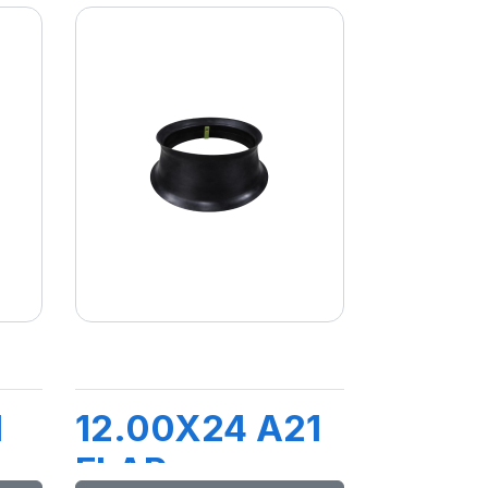
1
12.00X24 A21
FLAP