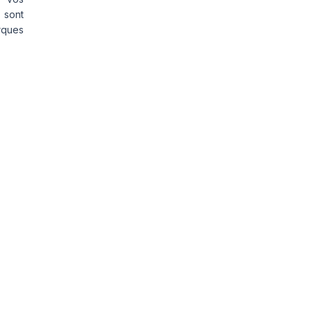
 sont
rques