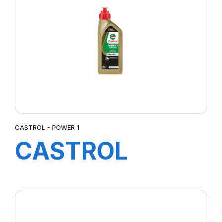
B5
CASTROL - POWER 1
CASTROL
POWER
ULTIMATE 4T