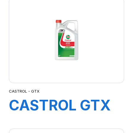
10W-40 A3/B4
4L (SUB MAG
PRO A3)
CASTROL - GTX
CASTROL GTX
10W-40 A3/B4