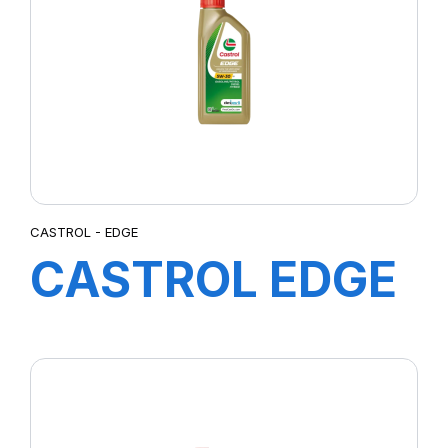
(H4A)
CASTROL - EDGE
CASTROL EDGE
5W-30 C3 12X1L
(DE)