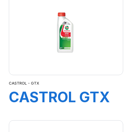
LL IV 0W-20 FE
4X5L E4
CASTROL - GTX
CASTROL GTX
10W-40 A3/B4
12X1L