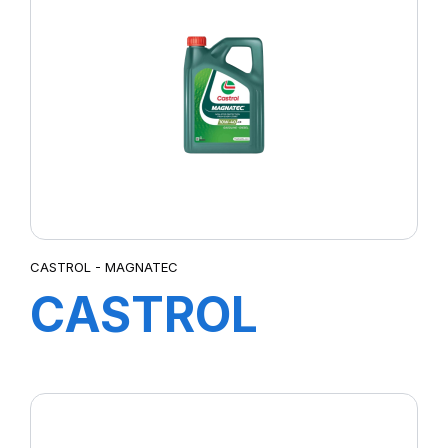
4X5L GE
CASTROL - MAGNATEC
CASTROL
MAGNATEC
10W-40 A/B