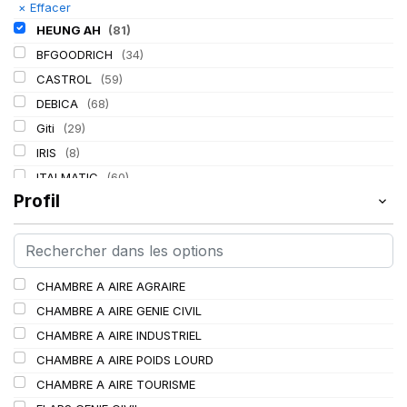
×
Effacer
HEUNG AH
(81)
BFGOODRICH
(34)
CASTROL
(59)
DEBICA
(68)
Giti
(29)
IRIS
(8)
ITALMATIC
(60)
Profil
KLEBER
(116)
LASSA
(174)
LING LONG
(152)
MICHELIN
(345)
CHAMBRE A AIRE AGRAIRE
MITAS
(95)
CHAMBRE A AIRE GENIE CIVIL
Mondolfo ferro
(31)
CHAMBRE A AIRE INDUSTRIEL
PIRELLI
(419)
CHAMBRE A AIRE POIDS LOURD
PROMETEON
(18)
CHAMBRE A AIRE TOURISME
SCHRADER
(24)