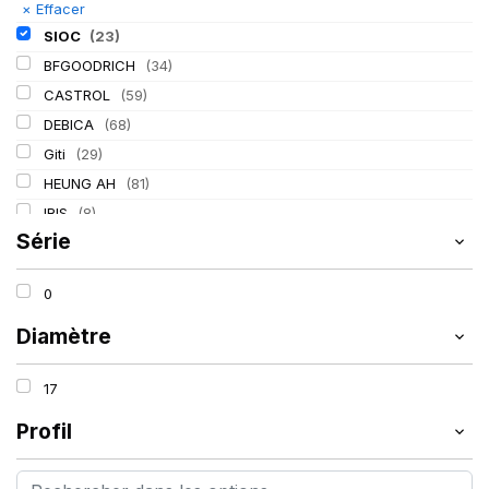
×
Effacer
SIOC
(23)
BFGOODRICH
(34)
CASTROL
(59)
DEBICA
(68)
Giti
(29)
HEUNG AH
(81)
IRIS
(8)
Série
ITALMATIC
(60)
KLEBER
(116)
0
LASSA
(174)
LING LONG
(152)
Diamètre
MICHELIN
(345)
17
MITAS
(95)
Mondolfo ferro
(31)
Profil
PIRELLI
(419)
PROMETEON
(18)