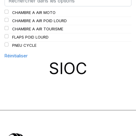
SCHRADER
(24)
CHAMBRE A AIR MOTO
SPEEDWAYS
(64)
CHAMBRE A AIR POID LOURD
STICA
(3)
CHAMBRE A AIR TOURISME
TIGAR
(24)
FLAPS POID LOURD
PNEU CYCLE
Réinitialiser
SIOC