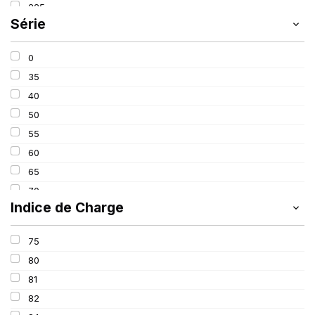
225
SCHRADER
(24)
Série
235
SIOC
(23)
245
SPEEDWAYS
(64)
0
315
STICA
(3)
35
40
50
55
60
65
70
Indice de Charge
75
80
75
90
80
650
81
82