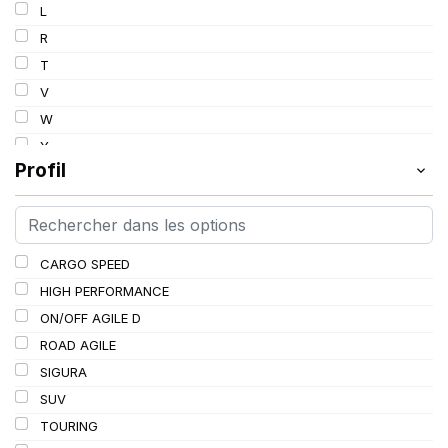
L
R
T
V
W
Y
Profil
CARGO SPEED
HIGH PERFORMANCE
ON/OFF AGILE D
ROAD AGILE
SIGURA
SUV
TOURING