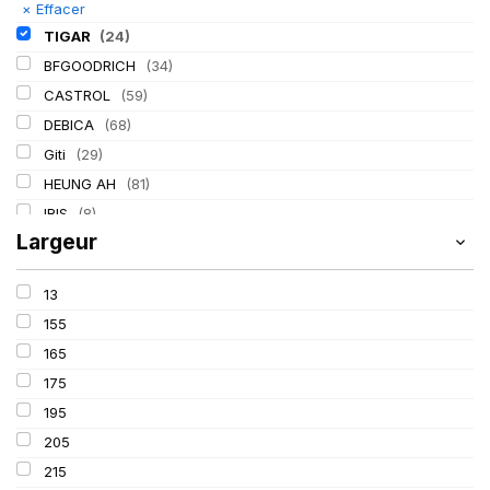
×
Effacer
TIGAR
(24)
BFGOODRICH
(34)
CASTROL
(59)
DEBICA
(68)
Giti
(29)
HEUNG AH
(81)
IRIS
(8)
Largeur
ITALMATIC
(60)
KLEBER
(116)
13
LASSA
(174)
155
LING LONG
(152)
165
MICHELIN
(345)
175
MITAS
(95)
195
Mondolfo ferro
(31)
205
PIRELLI
(419)
215
PROMETEON
(18)