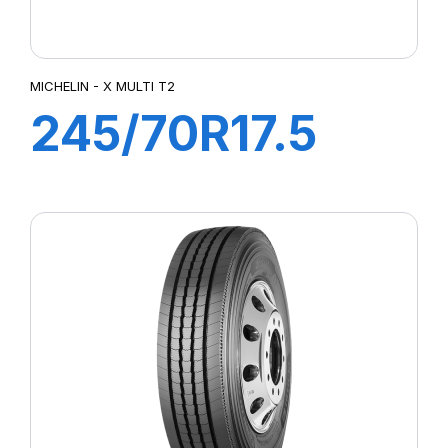
MICHELIN - X MULTI T2
245/70R17.5
XMT2 TL
143/141J