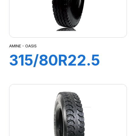
X.R2T
X.R2YD
X.R2YS
X.SPS2
X FORCE ZL
AMINE - OASIS
XFZH
315/80R22.5
X MULTI HDD
X MULTI HDZ
OASIS TL
X MULTI T2
X MULTI Z
156/150K
XMULTI Z
XMZ
XTE3
XWORKS HDD
XWORKS HDZ
XWORKS Z2