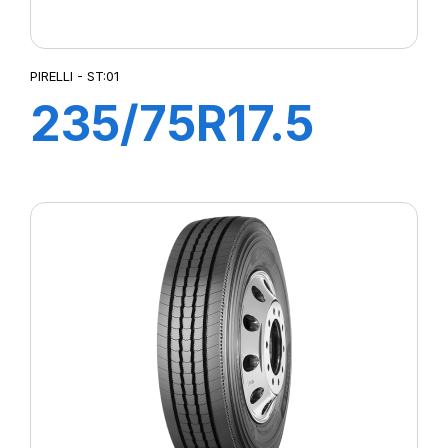
PIRELLI - ST:01
235/75R17.5
143/141J ST:01