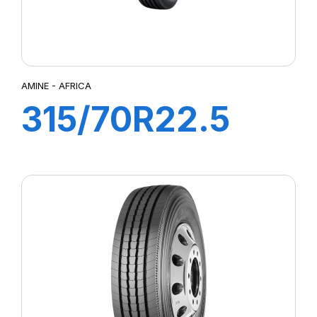
AMINE - AFRICA
315/70R22.5
AFRICA
156/150L
(154/150M)