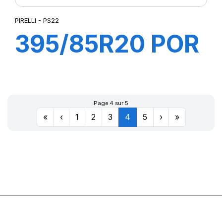
PIRELLI - PS22
395/85R20 POR
PS22 TL168G
(161J) M+S
Page 4 sur 5
«
‹
1
2
3
4
5
›
»