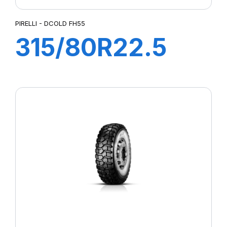
PIRELLI - DCOLD FH55
315/80R22.5
FH55 DCOLD
154/150M (156L)