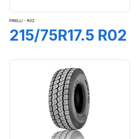
PIRELLI - R02
215/75R17.5 R02
PFS TL
128/126M