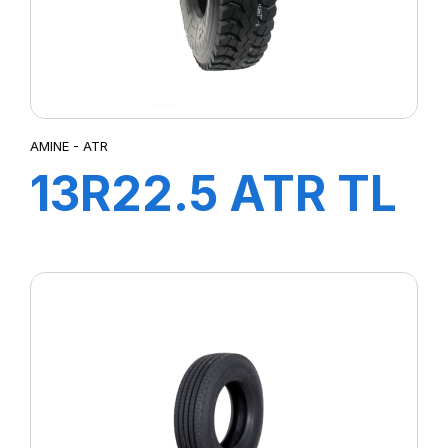
XZE2+
XZL
XZY3
AMINE - ATR
13R22.5 ATR TL
156/150K