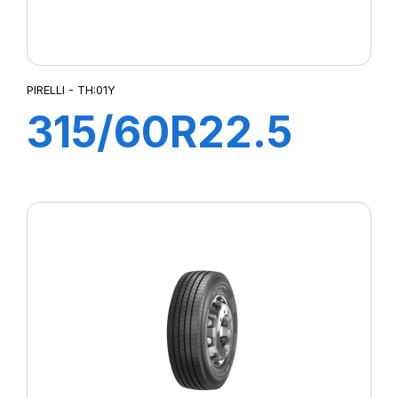
PIRELLI - TH:01Y
315/60R22.5
TH:01Y
152/148L