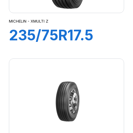
MICHELIN - XMULTI Z
235/75R17.5
XMZ TL
132/130M