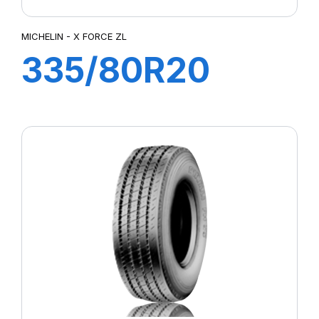
MICHELIN - X FORCE ZL
335/80R20
150/146K
XFORCE ZL