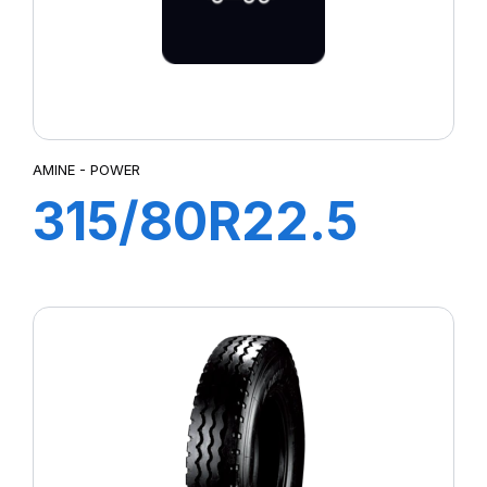
ORIENT
PILOT SPORT CUP 2
POWER
PS22
R02
R02 PFS
AMINE - POWER
ROAD AGILE
315/80R22.5
SN66
ST25
POWER TL
ST:01
TG88
154/150M
TG:01
TH:01Y
TQ:01R
TR:01S
X.G2OD
X.R2FS