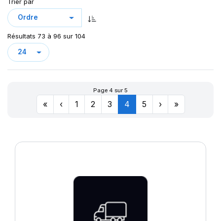
GAM851
Trier par
GAR558
H02 COLD D
Résultats 73 à 96 sur 104
H02 COLD S
HL U02EPM
HL X.G2M
HL X.U2M
Page 4 sur 5
LION
«
‹
1
2
3
4
5
›
»
LION ON/OFF
LLF26
LS97 PLUS
M-D41
MAXIWAYS
MD-40
MEDINA
OASIS
ON/OFF AGILE D