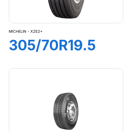
MICHELIN - XZE2+
305/70R19.5
XZE2+ TL
147/145M