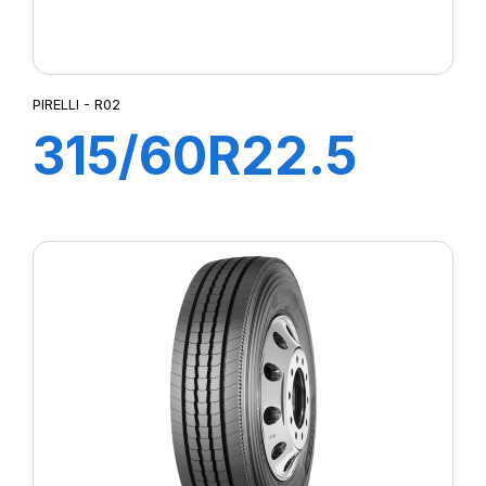
PIRELLI - R02
315/60R22.5
FH:01Y 154/148L