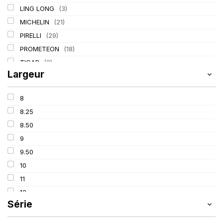
LING LONG
(3)
MICHELIN
(21)
PIRELLI
(29)
PROMETEON
(18)
TIGAR
(2)
Largeur
8
8.25
8.50
9
9.50
10
11
12
Série
13
14