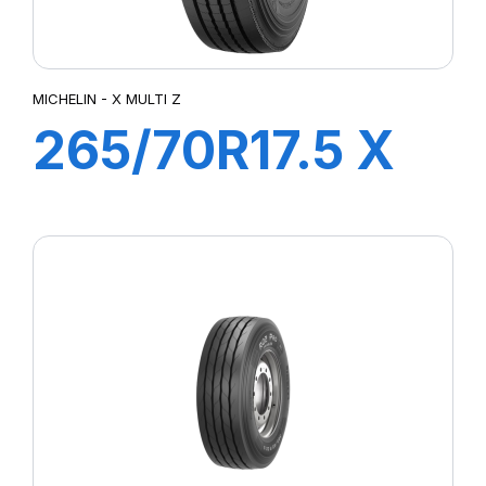
MICHELIN - X MULTI Z
265/70R17.5 X
MULTI Z
140/138M