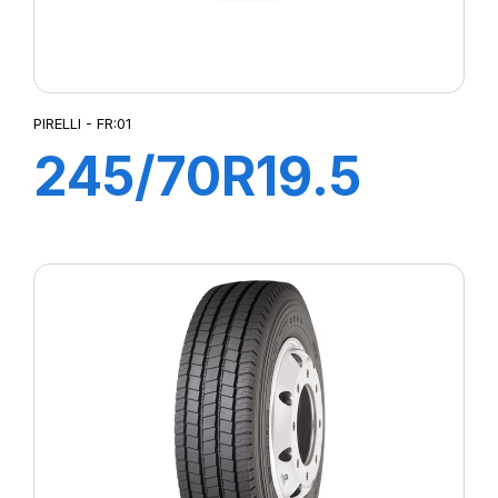
PIRELLI - FR:01
245/70R19.5
FR:01 TL
136/134M