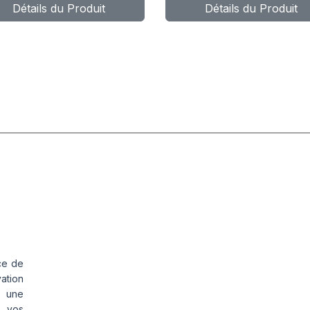
Détails du Produit
Détails du Produit
3A8 TL IND
POWER CL
OWER CL
ce de
vation
s une
s vos