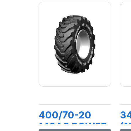
400/70-20
3
149A8 POWER
(1