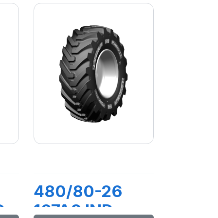
480/80-26
D
167A8 IND