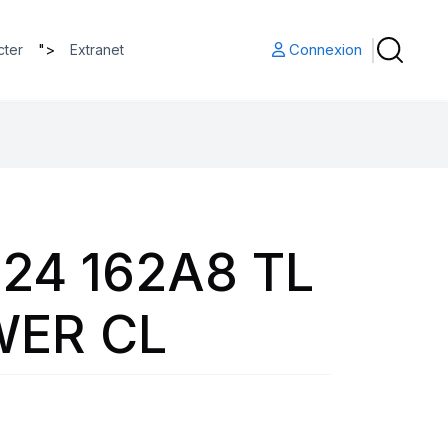
">
Connexion
cter
Extranet
24 162A8 TL
WER CL