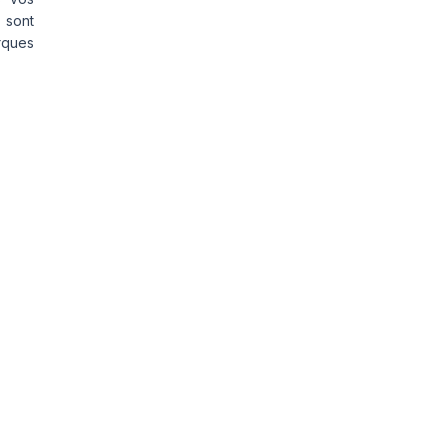
 sont
rques