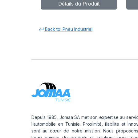
Détails du Produit
CL
14
P
Back to: Pneu Industriel
Depuis 1985, Jomaa SA met son expertise au servi
l’automobile en Tunisie. Proximité, fiabilité et inno
sont au cœur de notre mission. Nous proposon
large gamme de produits et solutions pour tou