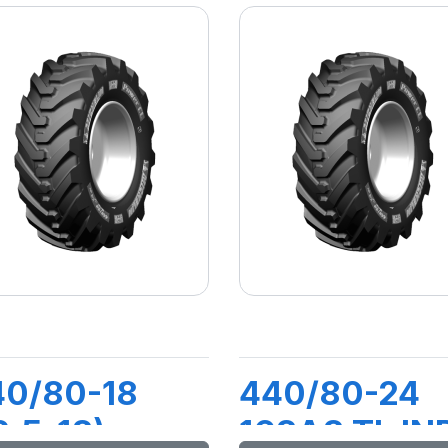
40/80-18
440/80-24
2,5-18)
168A8 TL IN