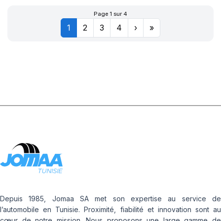
A AIR
Page 1 sur 4
1
2
3
4
›
»
Depuis 1985, Jomaa SA met son expertise au service de
l’automobile en Tunisie. Proximité, fiabilité et innovation sont au
cœur de notre mission. Nous proposons une large gamme de