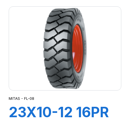
(400/70) 14PR
TL MPT-04 (M-I)
MITAS - FL-08
23X10-12 16PR
FL-08