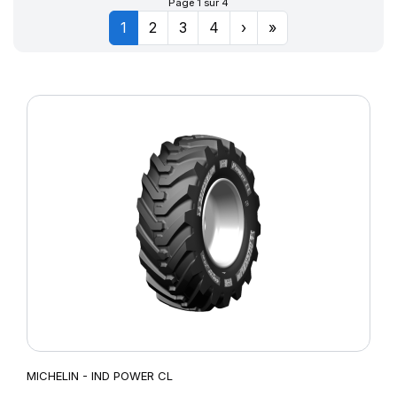
Page 1 sur 4
1
2
3
4
›
»
MICHELIN - IND POWER CL