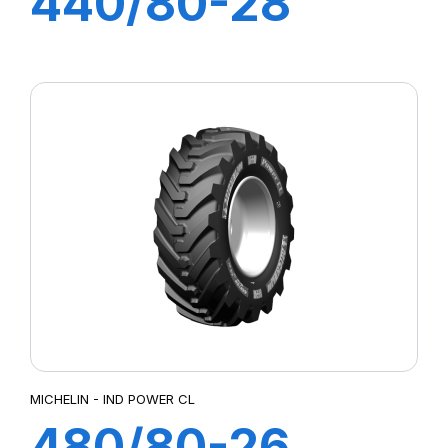
440/80-28
163A8 TL IND
POWER CL
MICHELIN - IND POWER CL
480/80-26