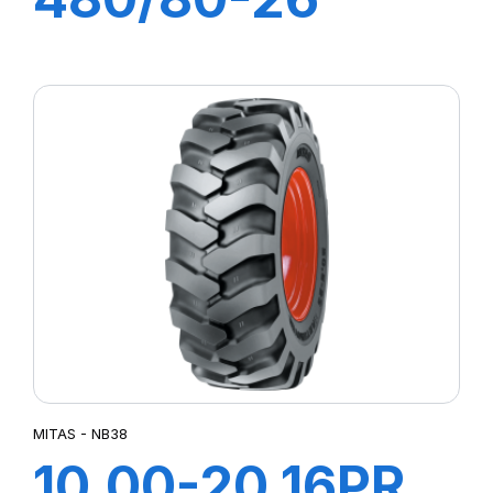
167A8 IND
POWER CL
MITAS - NB38
10.00-20 16PR