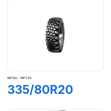
AIR+FLAP
MITAS - MPT20
335/80R20
147K MPT20