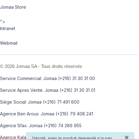
Jomaa Store
">
Intranet
Webmail
©
2026 Jomaa SA - Tous droits réservés
Service Commercial: Jomaa (+216) 31 30 31 00
Service Apres Vente: Jomaa (+216) 31 30 31 01
Siège Social: Jomaa (+216) 71 491 600
Agence Ben Arous: Jomaa (+216) 79 408 241
Agence Sfax: Jomaa (+216) 74 286 955
×
Agence Kalaa: Jomaa (+216) 73 812 100
info
Désolé, mais le produit demandé n'a pas