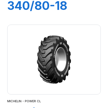
340/80-18
(12,5-18) 143A8
TL IND POWER
CL
MICHELIN - POWER CL