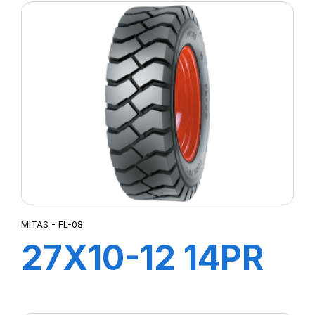
MITAS - FL-08
27X10-12 14PR
FL-08 +CH A