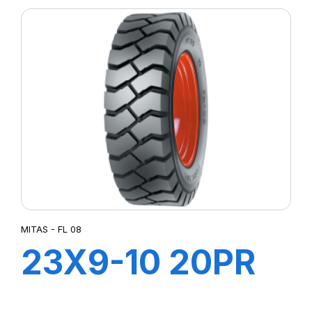
à air +Flap
MITAS - FL 08
23X9-10 20PR
TT FL 08