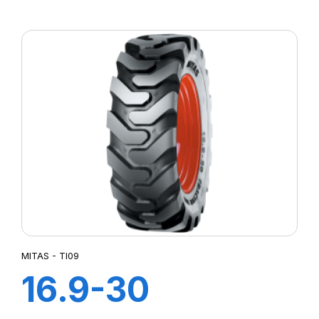
12PR TI-06 (M-I)
MITAS - TI09
16.9-30