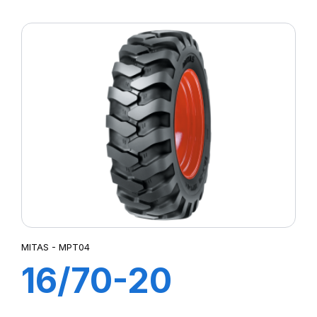
(440/80) TL
TI09
MITAS - MPT04
16/70-20