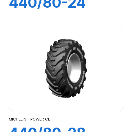
440/80-24
168A8 TL IND
POWER CL
MICHELIN - POWER CL