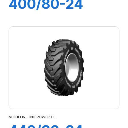
400/80-24
162A8 TL IND
POWER CL
MICHELIN - IND POWER CL