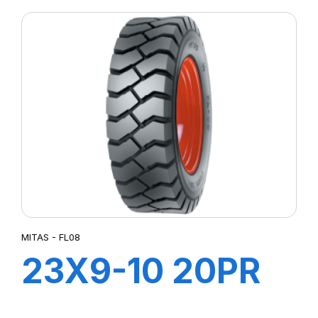
MITAS - FL08
23X9-10 20PR
FL08 +chambre