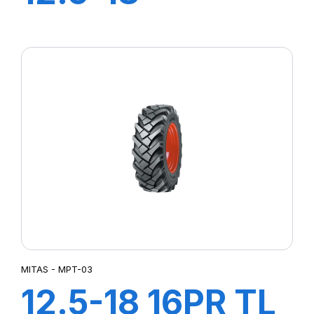
(320/80) IND
12PR TL TR-09
(M-I)
MITAS - MPT-03
12.5-18 16PR TL