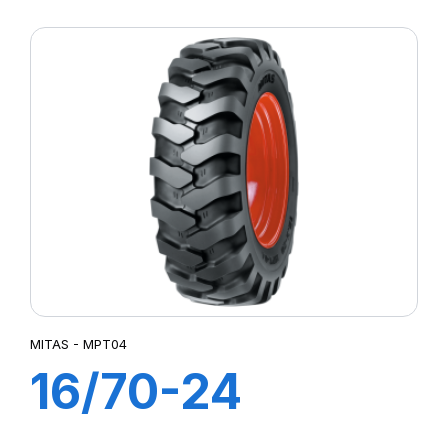
(400/70) 14PR
TL MPT-04 (M-I)
MITAS - MPT04
16/70-24