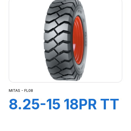
MITAS - FL08
8.25-15 18PR TT
FL08+FLAP+CH