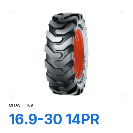
(440/80) IND TL
14PR TI-09 (M-I)
MITAS - TI09
16.9-30 14PR