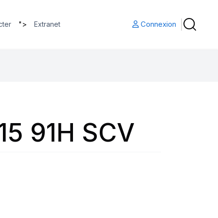
">
Connexion
cter
Extranet
15 91H SCV