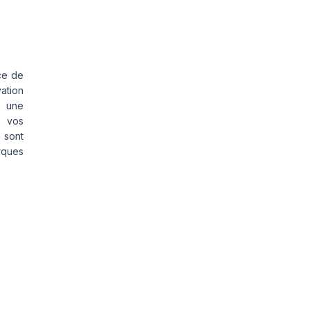
ce de
vation
s une
s vos
 sont
rques