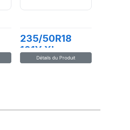
235/50R18
101Y XL
Détails du Produit
 5
PRIMACY 5