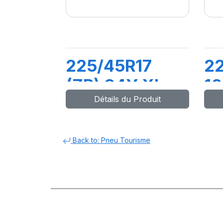
225/45R17
2
(ZR) 94Y XL
1
Détails du Produit
PILOT SPORT
P
PS5
Back to: Pneu Tourisme