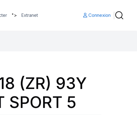
">
Connexion
cter
Extranet
18 (ZR) 93Y
T SPORT 5