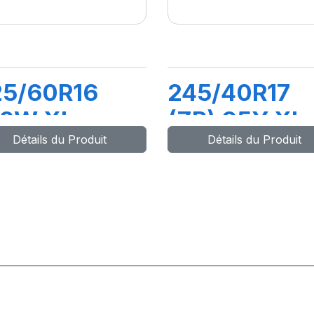
25/60R16
245/40R17
02W XL
(ZR) 95Y XL
Détails du Produit
Détails du Produit
RIMACY 5
PILOT SPORT