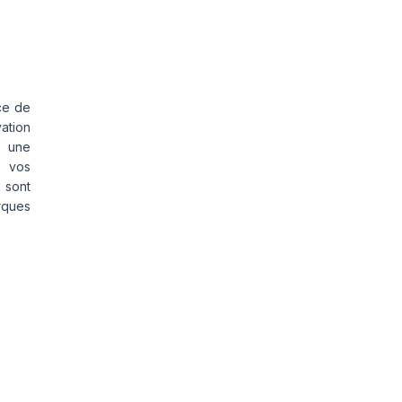
ce de
vation
s une
s vos
 sont
rques