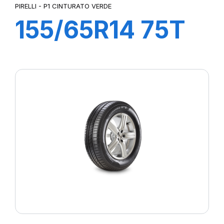
PIRELLI - P1 CINTURATO VERDE
155/65R14 75T
P1cintVerde