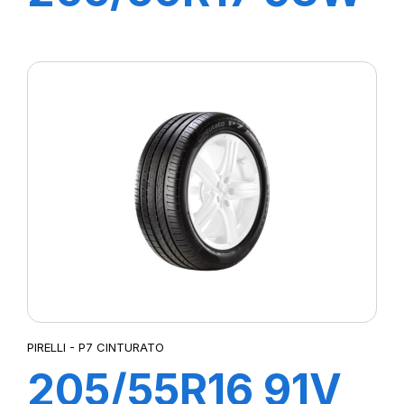
XL P7
CINTURATO C2
PIRELLI - P7 CINTURATO
205/55R16 91V