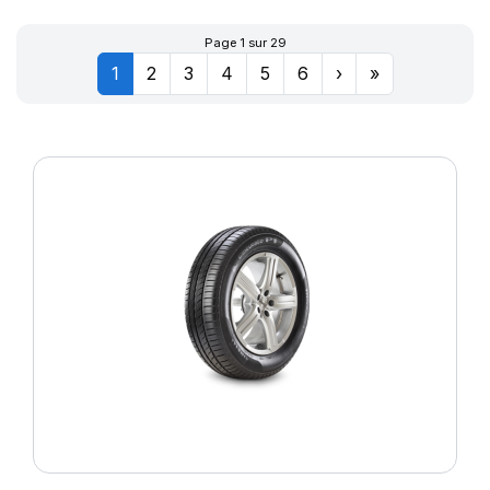
Page 1 sur 29
1
2
3
4
5
6
›
»