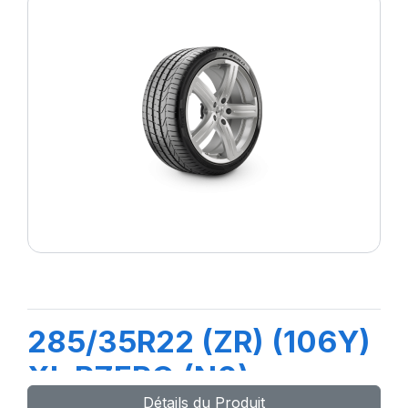
285/35R22 (ZR) (106Y)
XL PZERO (N0)
Détails du Produit