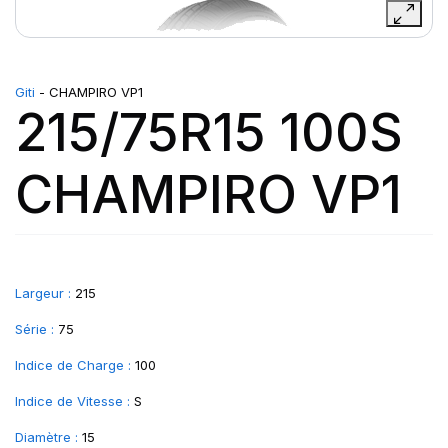
Giti
- CHAMPIRO VP1
215/75R15 100S
CHAMPIRO VP1
Largeur :
215
Série :
75
Indice de Charge :
100
Indice de Vitesse :
S
Diamètre :
15