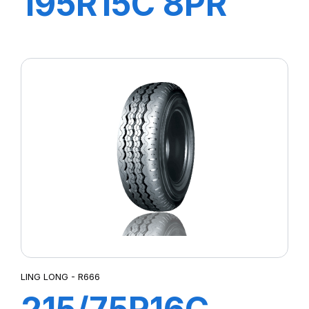
195R15C 8PR
106/104R
GREEN-MAX
VAN
LING LONG - R666