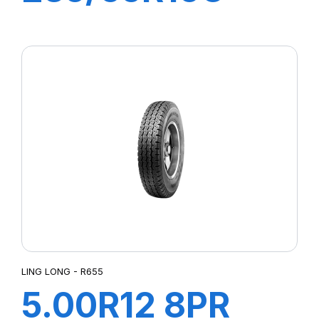
8PR 115/113R
GREEN-MAX
Van
LING LONG - R655
5.00R12 8PR