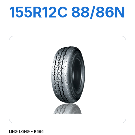
155R12C 88/86N
GREEN-MAX
VAN
LING LONG - R666