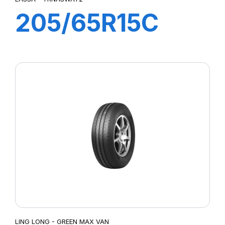
205/65R15C
102/100R
TRANSWAY 2
LING LONG - GREEN MAX VAN