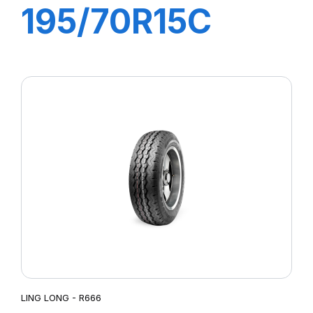
195/70R15C
10PR 104/102R
R666
LING LONG - R666