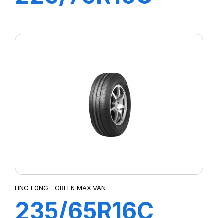
10PR 121/120R
GREEN-MAX
VAN
LING LONG - GREEN MAX VAN
235/65R16C