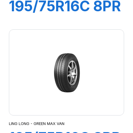
195/75R16C 8PR
107/105R
GREEN-MAX
VAN 4S
LING LONG - GREEN MAX VAN