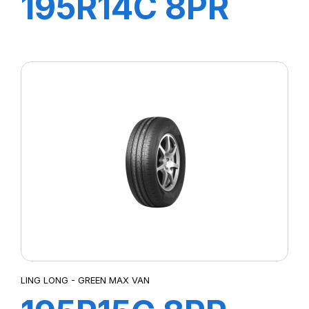
195R14C 8PR
106/104P
GREEN-MAX
VAN
LING LONG - GREEN MAX VAN