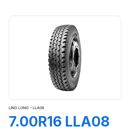
110/105M TL
LMC4
LING LONG - LLA08
7.00R16 LLA08