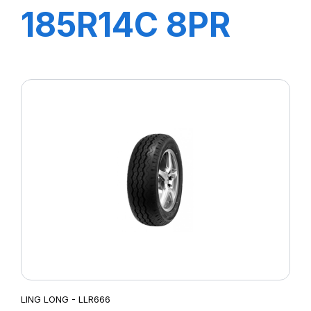
185R14C 8PR
102/100R R666
LING LONG - LLR666