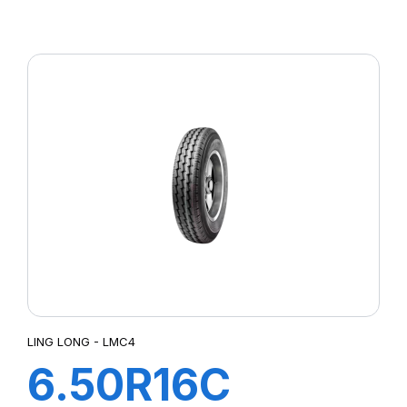
83/81N R655
LING LONG - LMC4
6.50R16C