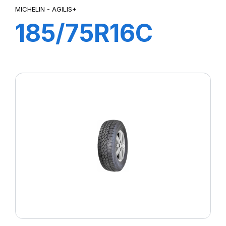
MICHELIN - AGILIS+
185/75R16C
104/102R
AGILIS+