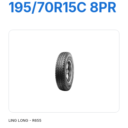
195/70R15C 8PR
104/102R R666
LING LONG - R655