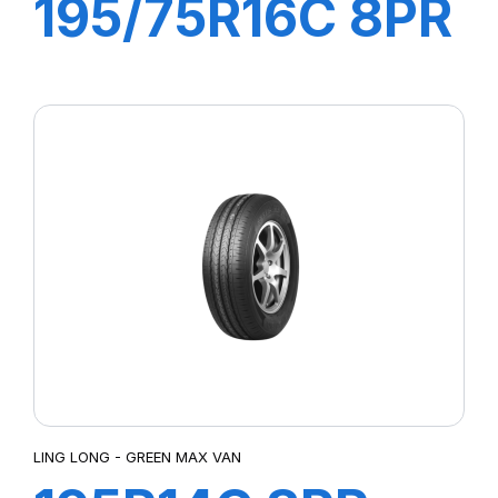
195/75R16C 8PR
107/105R R666
LING LONG - GREEN MAX VAN