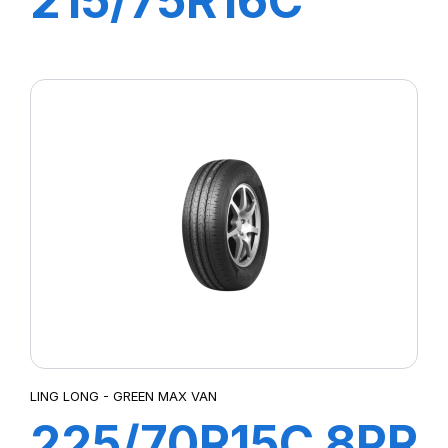
215/75R16C
12PR 117/114Q
R666
LING LONG - GREEN MAX VAN
225/70R15C 8PR