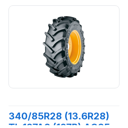
340/85R28 (13.6R28)
TL 127A8 (127B) AC85