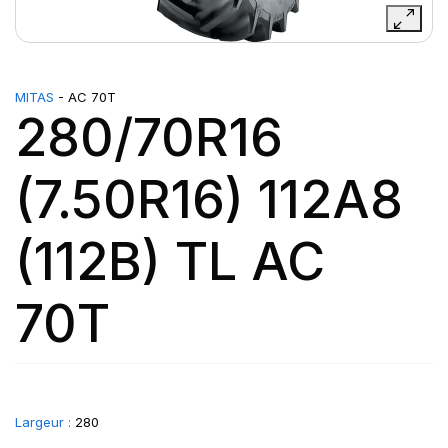
MITAS
- AC 70T
280/70R16
(7.50R16) 112A8
(112B) TL AC
70T
Largeur :
280