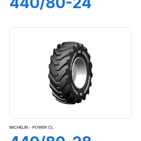
440/80-24
168A8 TL IND
POWER CL
MICHELIN - POWER CL