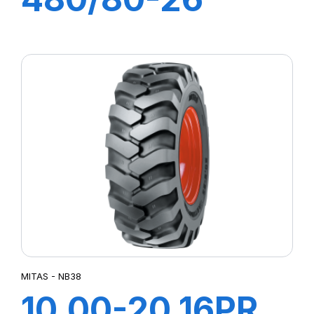
167A8 IND
POWER CL
MITAS - NB38
10.00-20 16PR