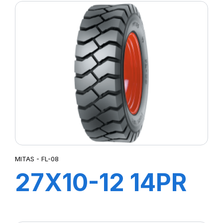
MITAS - FL-08
27X10-12 14PR
FL-08 +CH A