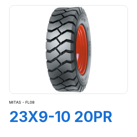
MITAS - FL08
23X9-10 20PR
FL08 +chambre