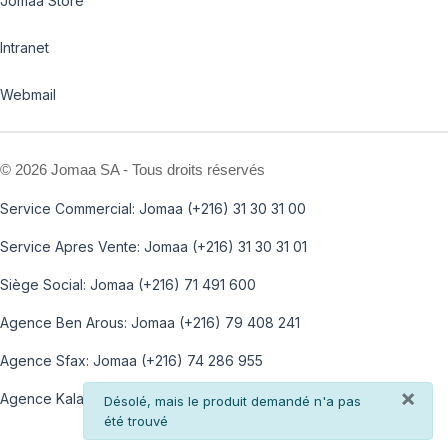
Jomaa Store
Intranet
Webmail
©
2026 Jomaa SA - Tous droits réservés
Service Commercial: Jomaa (+216) 31 30 31 00
Service Apres Vente: Jomaa (+216) 31 30 31 01
Siège Social: Jomaa (+216) 71 491 600
Agence Ben Arous: Jomaa (+216) 79 408 241
Agence Sfax: Jomaa (+216) 74 286 955
×
Agence Kalaa: Jomaa (+216) 73 812 100
info
Désolé, mais le produit demandé n'a pas
été trouvé