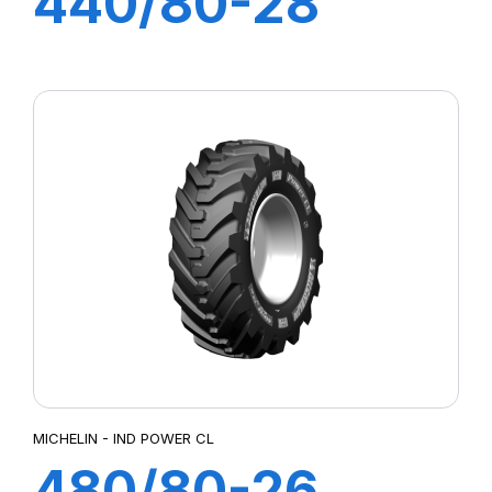
440/80-28
163A8 TL IND
POWER CL
MICHELIN - IND POWER CL
480/80-26