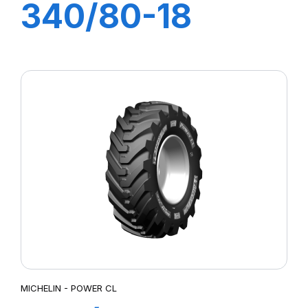
340/80-18
(12,5-18) 143A8
TL IND POWER
CL
MICHELIN - POWER CL