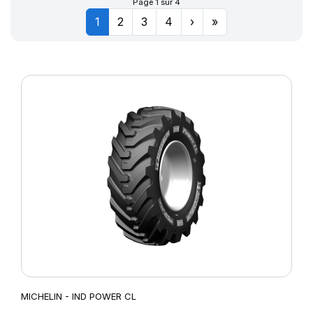
Page 1 sur 4
1
2
3
4
›
»
MICHELIN - IND POWER CL