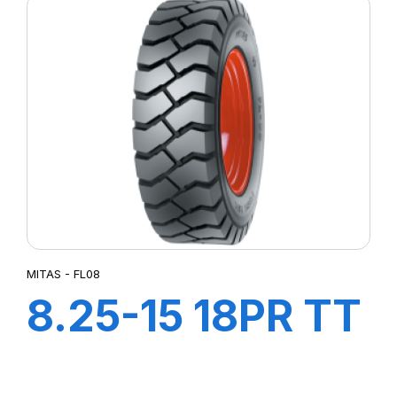
MITAS - FL08
8.25-15 18PR TT
FL08+FLAP+CH