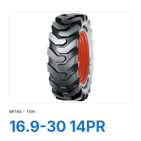
(440/80) IND TL
14PR TI-09 (M-I)
MITAS - TI09
16.9-30 14PR