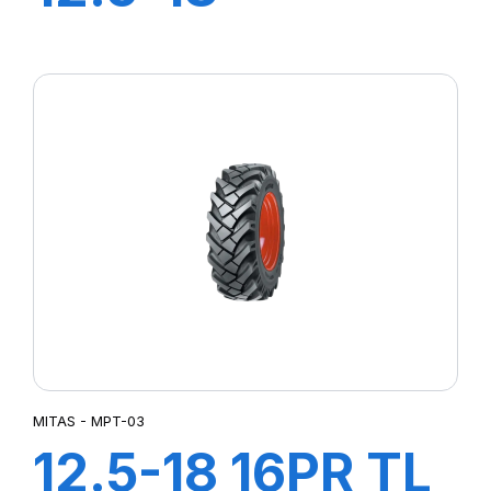
(320/80) IND
12PR TL TR-09
(M-I)
MITAS - MPT-03
12.5-18 16PR TL