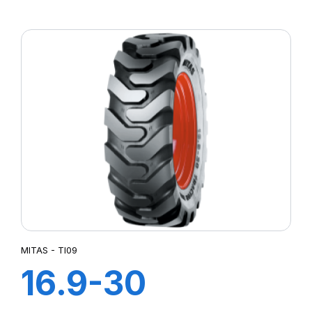
12PR TI-06 (M-I)
MITAS - TI09
16.9-30