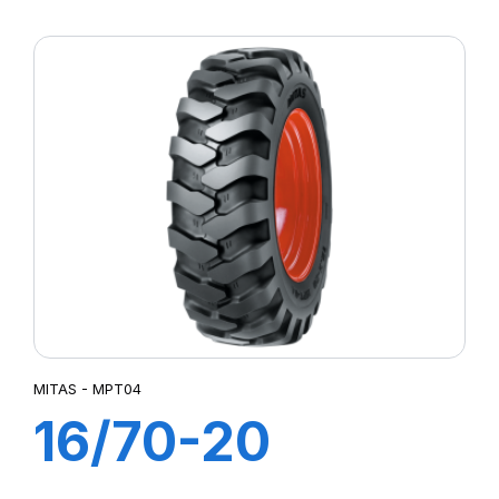
(440/80) TL
TI09
MITAS - MPT04
16/70-20