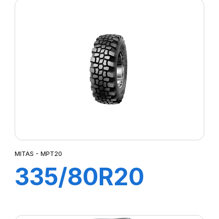
AIR+FLAP
MITAS - MPT20
335/80R20
147K MPT20