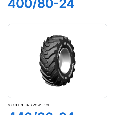
400/80-24
162A8 TL IND
POWER CL
MICHELIN - IND POWER CL