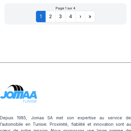
A AIR
Page 1 sur 4
1
2
3
4
›
»
Depuis 1985, Jomaa SA met son expertise au service de
l’automobile en Tunisie. Proximité, fiabilité et innovation sont au
cœur de notre mission. Nous proposons une large gamme de