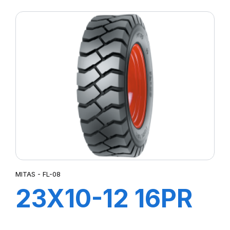
(400/70) 14PR
TL MPT-04 (M-I)
MITAS - FL-08
23X10-12 16PR
FL-08