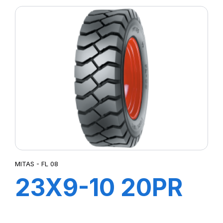
à air +Flap
MITAS - FL 08
23X9-10 20PR
TT FL 08