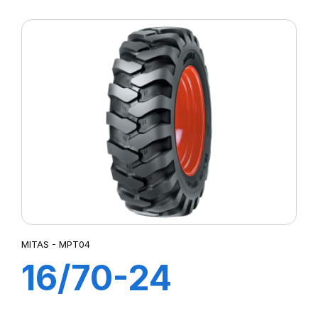
(400/70) 14PR
TL MPT-04 (M-I)
MITAS - MPT04
16/70-24