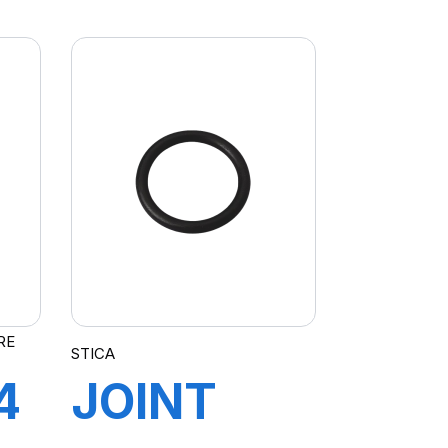
P
A21 FLAP
RE
STICA
4
JOINT