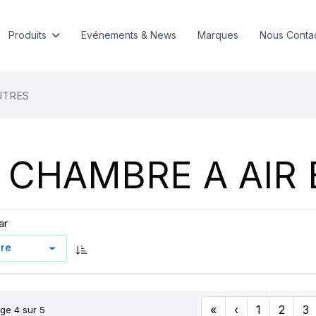
Produits
Evénements & News
Marques
Nous Conta
UTRES
CHAMBRE A AIR 
ar
«
‹
1
2
3
ge 4 sur 5