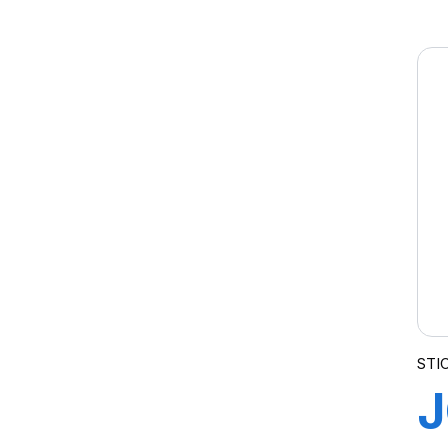
T
STIC
J