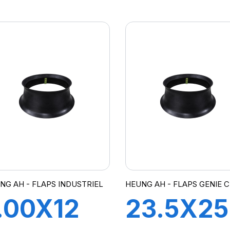
POUR
145X14
ANTE 3-
CH A AI
5''
NG AH - FLAPS INDUSTRIEL
HEUNG AH - FLAPS GENIE C
.00X12
23.5X25