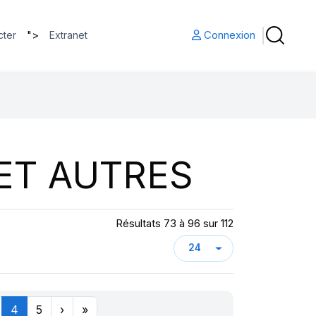
">
Connexion
cter
Extranet
ET AUTRES
Résultats 73 à 96 sur 112
4
5
›
»