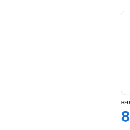
A
HEU
8