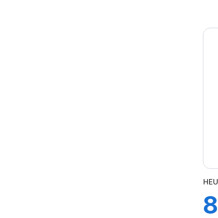
T
HEU
8