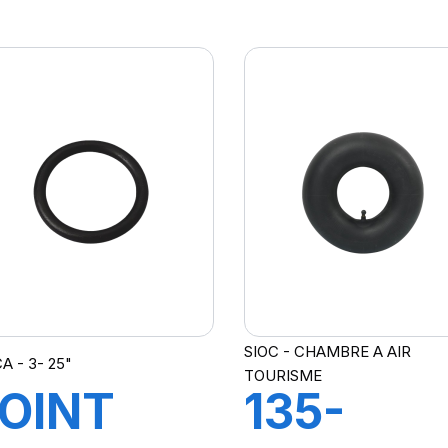
R218A
TR15
SIOC - CHAMBRE A AIR
A - 3- 25"
TOURISME
OINT
135-