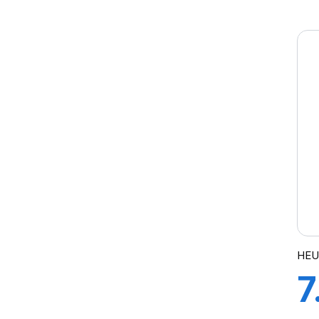
J
2
HEU
7