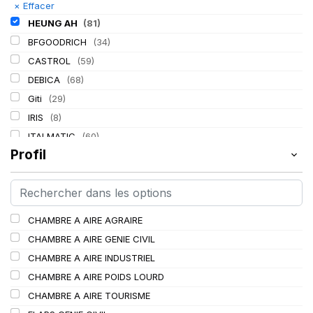
×
Effacer
HEUNG AH
(81)
BFGOODRICH
(34)
CASTROL
(59)
DEBICA
(68)
Giti
(29)
IRIS
(8)
ITALMATIC
(60)
Profil
KLEBER
(116)
LASSA
(174)
LING LONG
(152)
MICHELIN
(345)
CHAMBRE A AIRE AGRAIRE
MITAS
(95)
CHAMBRE A AIRE GENIE CIVIL
Mondolfo ferro
(31)
CHAMBRE A AIRE INDUSTRIEL
PIRELLI
(419)
CHAMBRE A AIRE POIDS LOURD
PROMETEON
(18)
CHAMBRE A AIRE TOURISME
SCHRADER
(24)