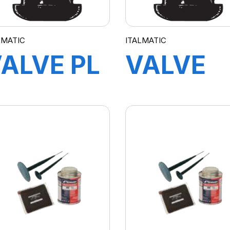
LMATIC
ITALMATIC
ALVE PL
VALVE
L 3014-
TR418
3040043
3-20-4