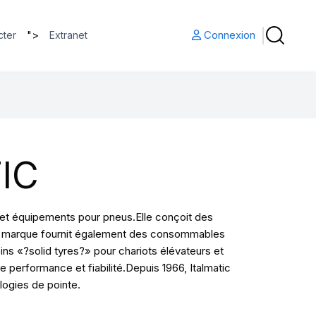
">
Connexion
cter
Extranet
IC
s et équipements pour pneus.Elle conçoit des
.La marque fournit également des consommables
s «?solid tyres?» pour chariots élévateurs et
ie performance et fiabilité.Depuis 1966, Italmatic
logies de pointe.