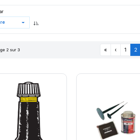
ar
«
‹
1
2
ge 2 sur 3