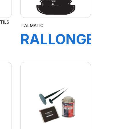
TILS
ITALMATIC
RALLONGE
UR
335 MM