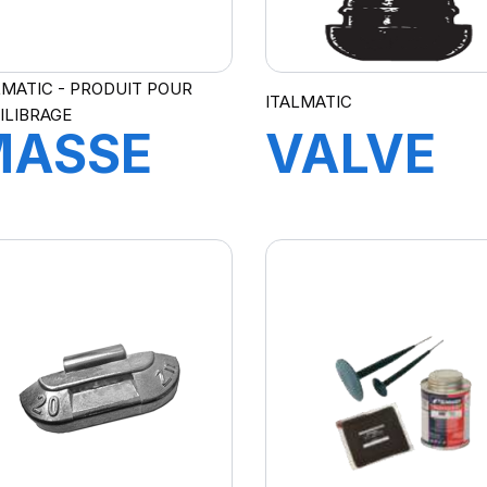
LMATIC - PRODUIT POUR
ITALMATIC
ILIBRAGE
MASSE
VALVE
STANDARD
TR414
0 GR.