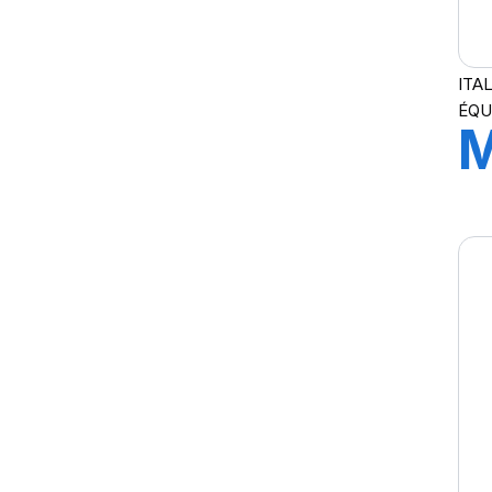
ITA
ÉQU
3