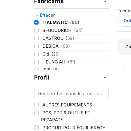
Fabricants
Trier p
×
Effacer
ITALMATIC
(60)
BFGOODRICH
(34)
CASTROL
(59)
DEBICA
(68)
Pa
Giti
(29)
HEUNG AH
(81)
IRIS
(8)
Profil
KLEBER
(116)
LASSA
(174)
LING LONG
(152)
MICHELIN
(345)
AUTRES EQUIPEMENTS
MITAS
(95)
PCS, PDT & OUTILS ET
Mondolfo ferro
(31)
REPARAT°
PIRELLI
(419)
PRODUIT POUR ÉQUILIBRAGE