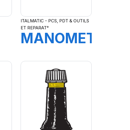
ITALMATIC - PCS, PDT & OUTILS
ET REPARAT°
MANOMETRE
LE
DE
8
CONTROLE
12BAR