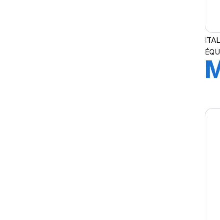
ITA
ÉQU
4