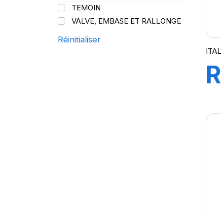
PROMETEON
(18)
TEMOIN
SCHRADER
(24)
VALVE, EMBASE ET RALLONGE
SIOC
(23)
Réinitialiser
SPEEDWAYS
(64)
ITA
STICA
(3)
TIGAR
(24)