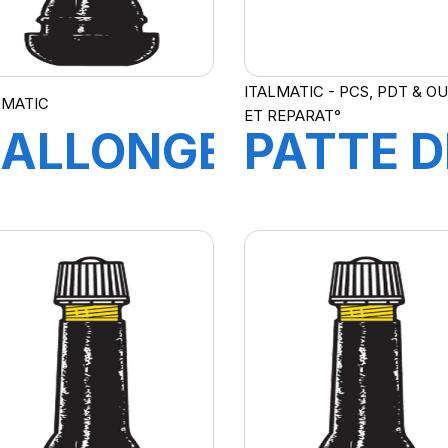
ITALMATIC - PCS, PDT & OU
LMATIC
ET REPARAT°
RALLONGE
PATTE D
270 MM
MONTA
5KG