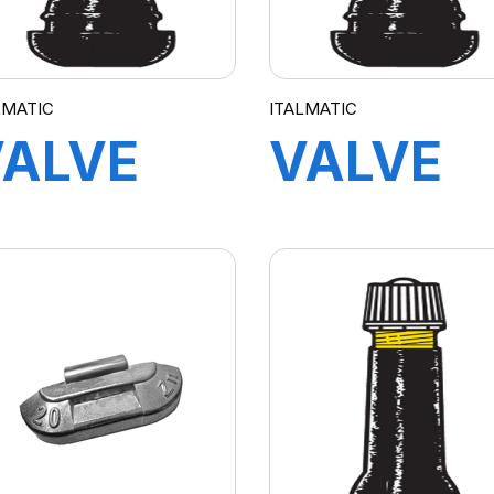
LMATIC
ITALMATIC
VALVE
VALVE
R413
TR415