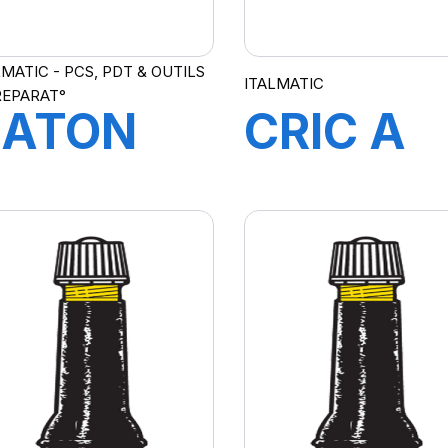
LMATIC - PCS, PDT & OUTILS
ITALMATIC
REPARAT°
BATON
CRIC A
IENTURE
BOUTEIL
NDELIBLE3080025
MGD50
(50
Tonnes)