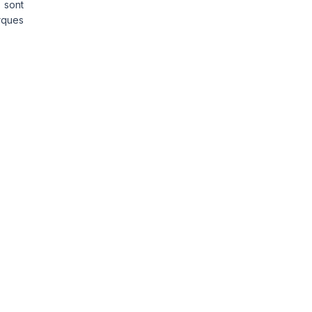
 sont
rques