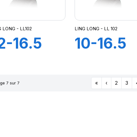
G LONG - LL102
LING LONG - LL 102
2-16.5
10-16.5
2PR TL
12PR TL
L102
LL 102
«
‹
2
3
ge 7 sur 7