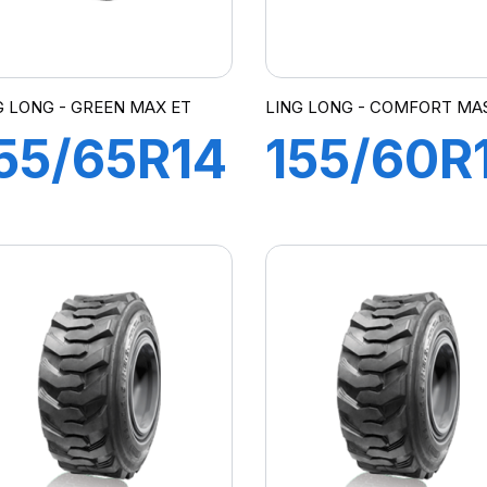
G LONG - GREEN MAX ET
LING LONG - COMFORT MA
55/65R14
155/60R
5T
74T
GREEN
COMFO
MAX ET
MASTER