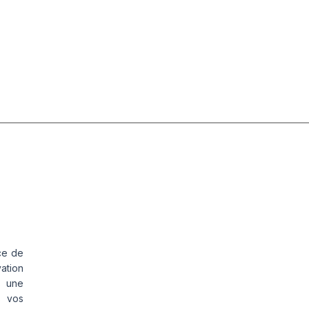
ce de
vation
s une
s vos