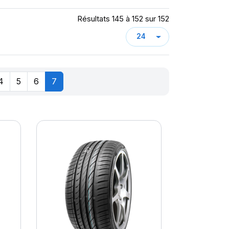
Résultats 145 à 152 sur 152
4
5
6
7