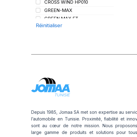
CROSS WIND HP010
107/105
Y
GREEN-MAX
108
GREEN MAX ET
109
Réinitialiser
GREEN MAX HP 010
110
GREEN MAX HP010
110/108
GREEN MAX VAN
111
GREN-MAX ET
112
GRIP MASTER
112/110
KCA651
114
LB01
115
LB01N**
115/113
LL25
117/114
LL39
118/114
LL45
121/120
Depuis 1985, Jomaa SA met son expertise au servi
LL 102
l’automobile en Tunisie. Proximité, fiabilité et inno
122/118
sont au cœur de notre mission. Nous proposon
LL102
131
large gamme de produits et solutions pour tou
LLA08
143/141