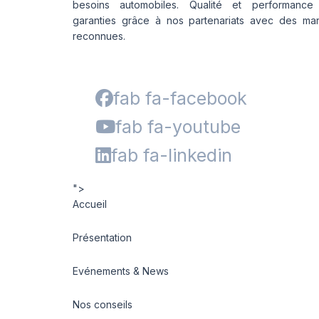
besoins automobiles. Qualité et performance
LLF26
158/150
garanties grâce à nos partenariats avec des ma
LLR666
reconnues.
174
LM11N
177
LMB3
180
LMC4
fab fa-facebook
201
LXC MASTER
LL
fab fa-youtube
M-D41
MD-40
fab fa-linkedin
R655
R666
">
Accueil
SPORT MASTER
T010
Présentation
Evénements & News
Nos conseils