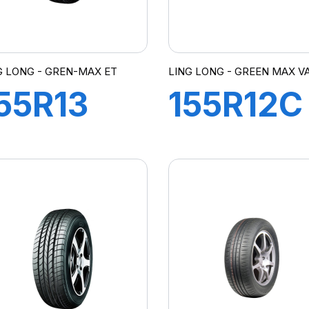
G LONG - GREN-MAX ET
LING LONG - GREEN MAX V
55R13
155R12C
9T
88/86N
REEN-
GREEN-
MAX ET
MAX VA