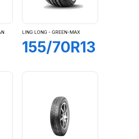
AN
LING LONG - GREEN-MAX
155/70R13
75T
GREEN-
N
MAX ET