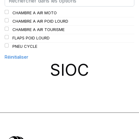
SCHRADER
(24)
CHAMBRE A AIR MOTO
SPEEDWAYS
(64)
CHAMBRE A AIR POID LOURD
STICA
(3)
CHAMBRE A AIR TOURISME
TIGAR
(24)
FLAPS POID LOURD
PNEU CYCLE
Réinitialiser
SIOC