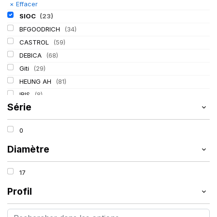
×
Effacer
SIOC
(23)
BFGOODRICH
(34)
CASTROL
(59)
DEBICA
(68)
Giti
(29)
HEUNG AH
(81)
IRIS
(8)
Série
ITALMATIC
(60)
KLEBER
(116)
0
LASSA
(174)
LING LONG
(152)
Diamètre
MICHELIN
(345)
17
MITAS
(95)
Mondolfo ferro
(31)
Profil
PIRELLI
(419)
PROMETEON
(18)