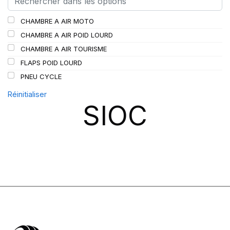
SCHRADER
(24)
CHAMBRE A AIR MOTO
SPEEDWAYS
(64)
CHAMBRE A AIR POID LOURD
STICA
(3)
CHAMBRE A AIR TOURISME
TIGAR
(24)
FLAPS POID LOURD
PNEU CYCLE
Réinitialiser
SIOC