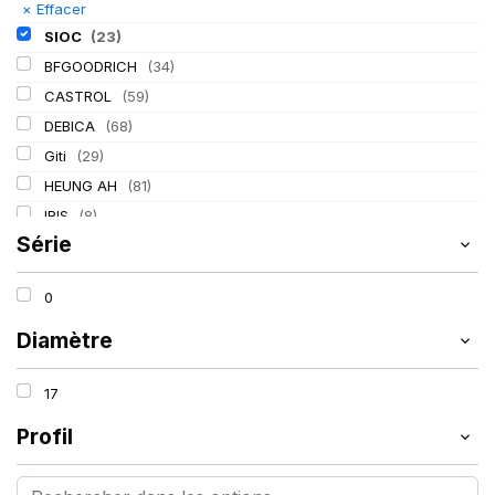
×
Effacer
SIOC
(23)
BFGOODRICH
(34)
CASTROL
(59)
DEBICA
(68)
Giti
(29)
HEUNG AH
(81)
IRIS
(8)
Série
ITALMATIC
(60)
KLEBER
(116)
0
LASSA
(174)
LING LONG
(152)
Diamètre
MICHELIN
(345)
17
MITAS
(95)
Mondolfo ferro
(31)
Profil
PIRELLI
(419)
PROMETEON
(18)