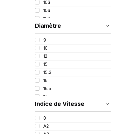
103
16.90
106
17.50
109
18.40
Diamètre
110
28X9
111
270
9
116
10
123
12
126/124
15
132
15.3
133/131
16
134
16.5
139
17
140/137
Indice de Vitesse
18
141
20
148/145
0
24
151
A2
25
152