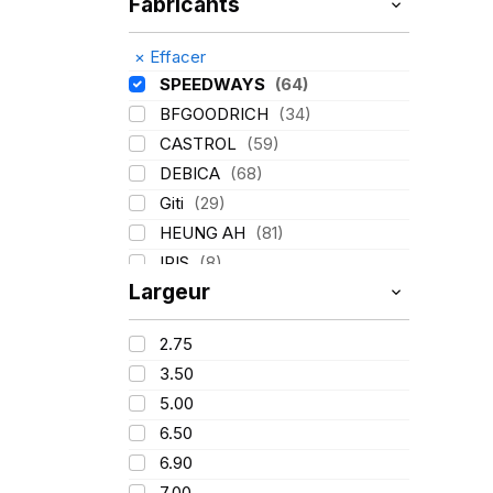
Fabricants
×
Effacer
SPEEDWAYS
(64)
BFGOODRICH
(34)
CASTROL
(59)
DEBICA
(68)
Giti
(29)
HEUNG AH
(81)
IRIS
(8)
Largeur
ITALMATIC
(60)
KLEBER
(116)
2.75
LASSA
(174)
3.50
LING LONG
(152)
5.00
MICHELIN
(345)
6.50
MITAS
(95)
6.90
Mondolfo ferro
(31)
7.00