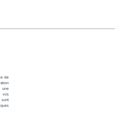
ce de
vation
s une
s vos
 sont
rques