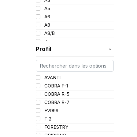
A3
26
153
A5
28
154
A6
30
157
A8
34
160
A8/B
36
185
J
38
Profil
L
PR
AVANTI
COBRA F-1
COBRA R-5
COBRA R-7
EV999
F-2
FORESTRY
GRIPKING