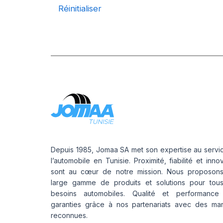
Réinitialiser
GRIPKING HD
GRIPKING R-1
LIFT KING
MPT-007
PK 303
PK 319
POWERGRIP
POWER GRIP G-2
POWER LUG (R-4)
RC999
ROCK PLUS HD
Depuis 1985, Jomaa SA met son expertise au servi
SAMRAT
l’automobile en Tunisie. Proximité, fiabilité et inno
sont au cœur de notre mission. Nous proposon
STEER KING HD+
large gamme de produits et solutions pour tou
SW-101
besoins automobiles. Qualité et performance
SW-201
garanties grâce à nos partenariats avec des ma
SW 333
reconnues.