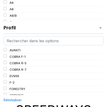
154
A6
30
157
A8
34
160
A8/B
36
185
J
38
Profil
L
PR
AVANTI
COBRA F-1
COBRA R-5
COBRA R-7
EV999
F-2
FORESTRY
GRIPKING
Réinitialiser
GRIPKING HD