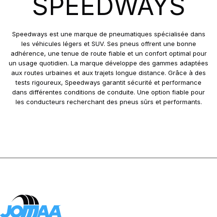
SPEEDWAYS
GRIPKING R-1
LIFT KING
MPT-007
Speedways est une marque de pneumatiques spécialisée dans
PK 303
les véhicules légers et SUV. Ses pneus offrent une bonne
adhérence, une tenue de route fiable et un confort optimal pour
PK 319
un usage quotidien. La marque développe des gammes adaptées
POWERGRIP
aux routes urbaines et aux trajets longue distance. Grâce à des
POWER GRIP G-2
tests rigoureux, Speedways garantit sécurité et performance
dans différentes conditions de conduite. Une option fiable pour
POWER LUG (R-4)
les conducteurs recherchant des pneus sûrs et performants.
RC999
ROCK PLUS HD
SAMRAT
STEER KING HD+
SW-101
SW-201
SW 333