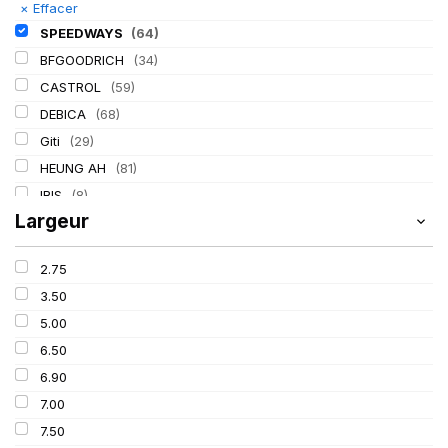
×
Effacer
SPEEDWAYS
(64)
BFGOODRICH
(34)
CASTROL
(59)
DEBICA
(68)
Giti
(29)
HEUNG AH
(81)
IRIS
(8)
Largeur
ITALMATIC
(60)
KLEBER
(116)
2.75
LASSA
(174)
3.50
LING LONG
(152)
5.00
MICHELIN
(345)
6.50
MITAS
(95)
6.90
Mondolfo ferro
(31)
7.00
PIRELLI
(419)
7.50
PROMETEON
(18)