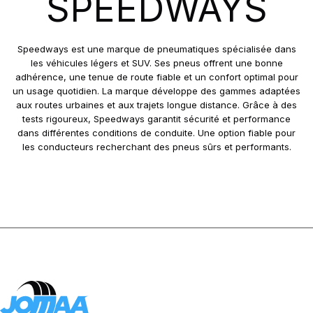
SPEEDWAYS
GRIPKING R-1
LIFT KING
MPT-007
Speedways est une marque de pneumatiques spécialisée dans
PK 303
les véhicules légers et SUV. Ses pneus offrent une bonne
adhérence, une tenue de route fiable et un confort optimal pour
PK 319
un usage quotidien. La marque développe des gammes adaptées
POWERGRIP
aux routes urbaines et aux trajets longue distance. Grâce à des
POWER GRIP G-2
tests rigoureux, Speedways garantit sécurité et performance
dans différentes conditions de conduite. Une option fiable pour
POWER LUG (R-4)
les conducteurs recherchant des pneus sûrs et performants.
RC999
ROCK PLUS HD
SAMRAT
STEER KING HD+
SW-101
SW-201
SW 333