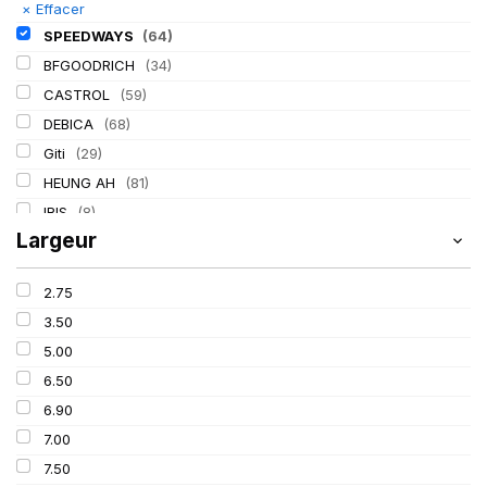
×
Effacer
SPEEDWAYS
(64)
BFGOODRICH
(34)
CASTROL
(59)
DEBICA
(68)
Giti
(29)
HEUNG AH
(81)
IRIS
(8)
Largeur
ITALMATIC
(60)
KLEBER
(116)
2.75
LASSA
(174)
3.50
LING LONG
(152)
5.00
MICHELIN
(345)
6.50
MITAS
(95)
6.90
Mondolfo ferro
(31)
7.00
PIRELLI
(419)
7.50
PROMETEON
(18)