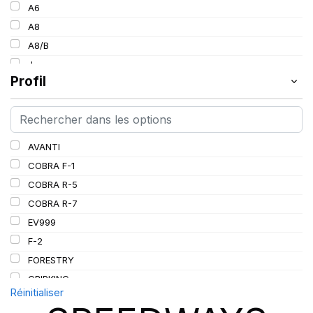
154
A6
30
157
A8
34
160
A8/B
36
185
J
38
Profil
L
PR
AVANTI
COBRA F-1
COBRA R-5
COBRA R-7
EV999
F-2
FORESTRY
GRIPKING
Réinitialiser
GRIPKING HD