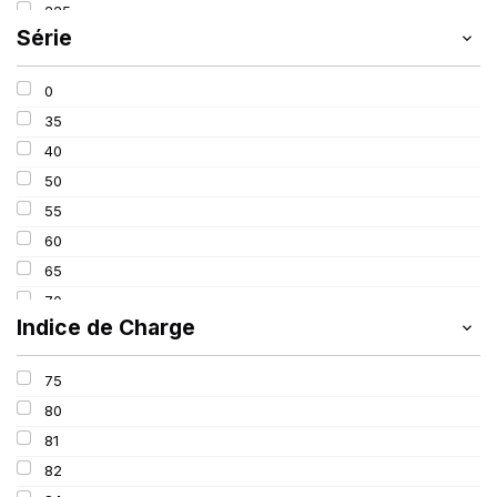
225
SCHRADER
(24)
Série
235
SIOC
(23)
245
SPEEDWAYS
(64)
0
315
STICA
(3)
35
40
50
55
60
65
70
Indice de Charge
75
80
75
90
80
650
81
82