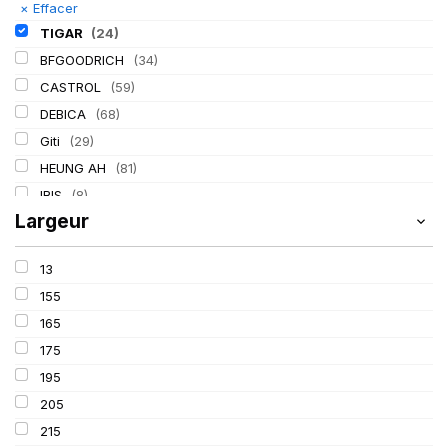
×
Effacer
TIGAR
(24)
BFGOODRICH
(34)
CASTROL
(59)
DEBICA
(68)
Giti
(29)
HEUNG AH
(81)
IRIS
(8)
Largeur
ITALMATIC
(60)
KLEBER
(116)
13
LASSA
(174)
155
LING LONG
(152)
165
MICHELIN
(345)
175
MITAS
(95)
195
Mondolfo ferro
(31)
205
PIRELLI
(419)
215
PROMETEON
(18)