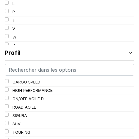
L
R
T
V
W
Y
Profil
CARGO SPEED
HIGH PERFORMANCE
ON/OFF AGILE D
ROAD AGILE
SIGURA
SUV
TOURING