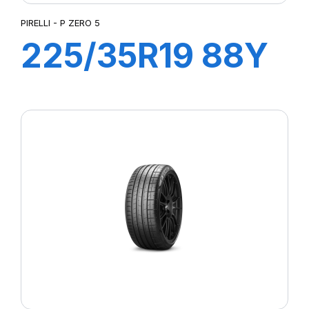
PIRELLI - P ZERO 5
225/35R19 88Y
XL R-F PZERO
5(*)