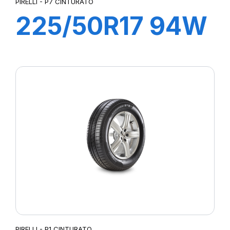
PIRELLI - P7 CINTURATO
225/50R17 94W
R-F P7
CINTURATO (*)
PIRELLI - P1 CINTURATO