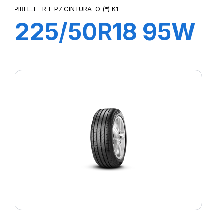
PIRELLI - R-F P7 CINTURATO (*) K1
225/50R18 95W
R-F P7
CINTURATO (*)
K1