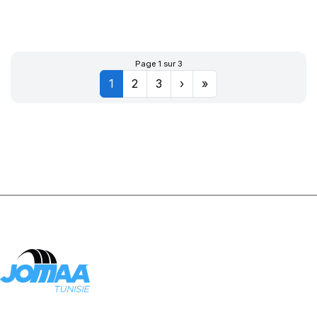
R-F P7
CINTURATO (*)
Page 1 sur 3
1
2
3
›
»