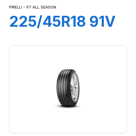
PIRELLI - P7 ALL SEASON
225/45R18 91V
R-F P7 All
Season (*)