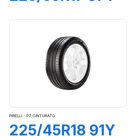
R-F P7
CINTURATO (*)
(MOE)
PIRELLI - P7 CINTURATO
225/45R18 91Y