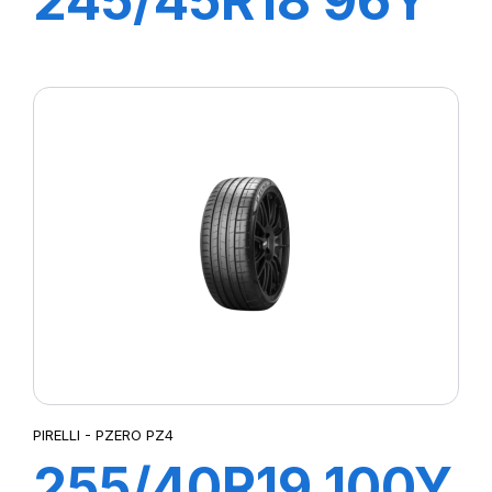
245/45R18 96Y
R-F P7
CINTURATO (*)
PIRELLI - PZERO PZ4
255/40R19 100Y