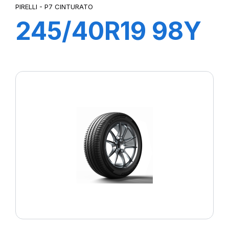
PIRELLI - P7 CINTURATO
245/40R19 98Y
XL R-F P7
CINTURATO (*)
(MOE)