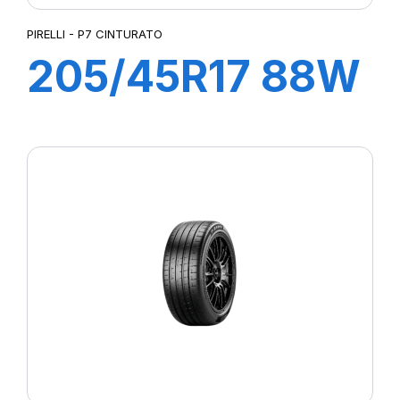
PIRELLI - P7 CINTURATO
205/45R17 88W
XL R-F P7
CINTURATO (*)