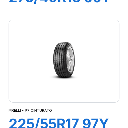
R-F P7
CINTURATO (*)
(MOE)
PIRELLI - P7 CINTURATO
225/55R17 97Y