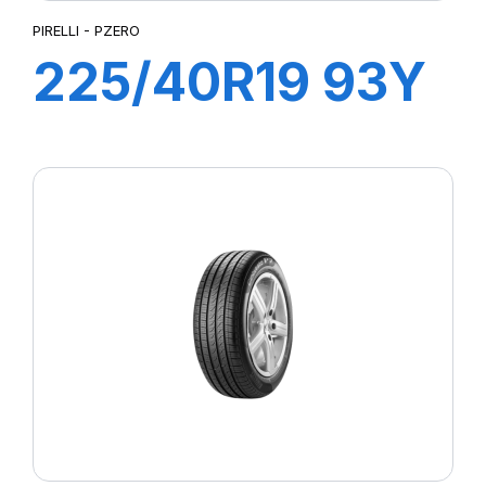
PIRELLI - PZERO
225/40R19 93Y
XL R-F PZERO
(MOE)