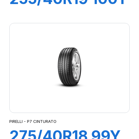
XL R-F P-ZERO
PZ4 (*)
PIRELLI - P7 CINTURATO
275/40R18 99Y