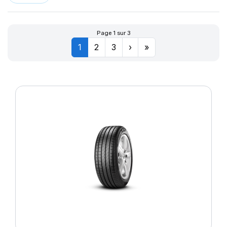
Page 1 sur 3
1
2
3
›
»