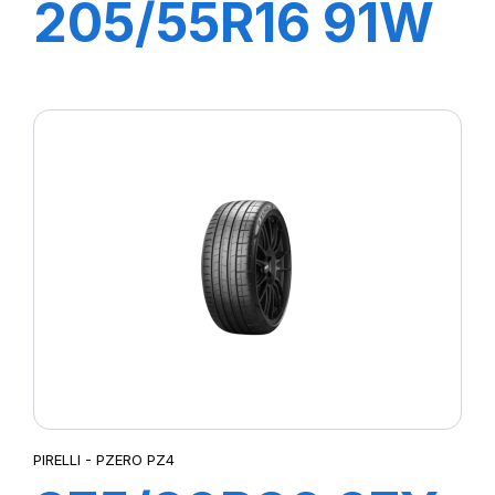
205/55R16 91W
R-F P7
CINTURATO (*)
PIRELLI - PZERO PZ4