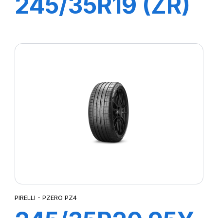
245/35R19 (ZR)
89Y ZP PILOT
SUP SPORT
PIRELLI - PZERO PZ4