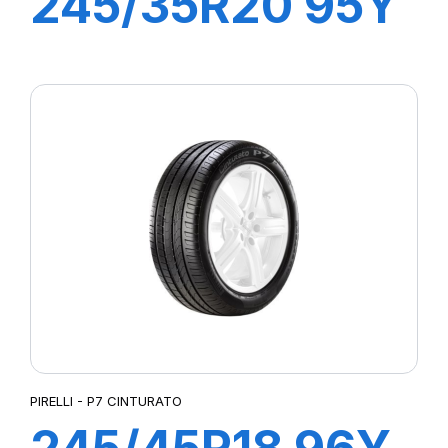
245/35R20 95Y
XL R-F P-
ZERO/PZ4 (*)
(MOE)
PIRELLI - P7 CINTURATO