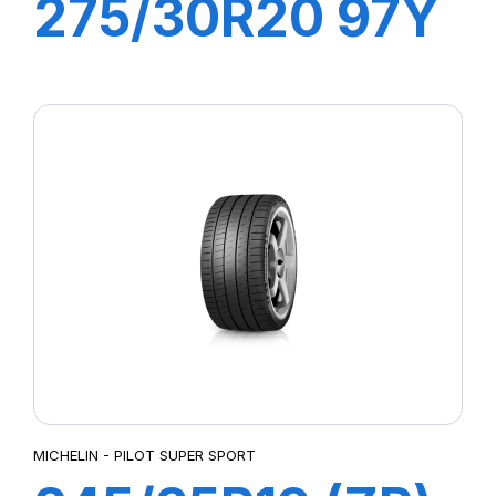
275/30R20 97Y
XL R-F PZERO
(*)(MOE)PZ4
MICHELIN - PILOT SUPER SPORT