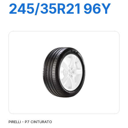
245/35R21 96Y
XL R-F P
ZERO(*) PZ4
PIRELLI - P7 CINTURATO