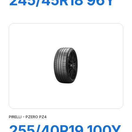
245/45R18 96Y
R-F P7
CINTURATO (*)
PIRELLI - PZERO PZ4
255/40R19 100Y