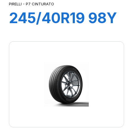
PIRELLI - P7 CINTURATO
245/40R19 98Y
XL R-F P7
CINTURATO (*)
(MOE)