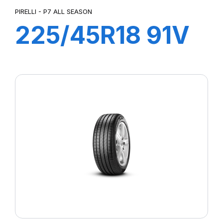
PIRELLI - P7 ALL SEASON
225/45R18 91V
R-F P7 All
Season (*)