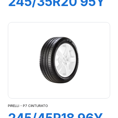
245/35R20 95Y
XL R-F P-
ZERO/PZ4 (*)
(MOE)
PIRELLI - P7 CINTURATO