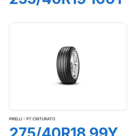
XL R-F P-ZERO
PZ4 (*)
PIRELLI - P7 CINTURATO
275/40R18 99Y