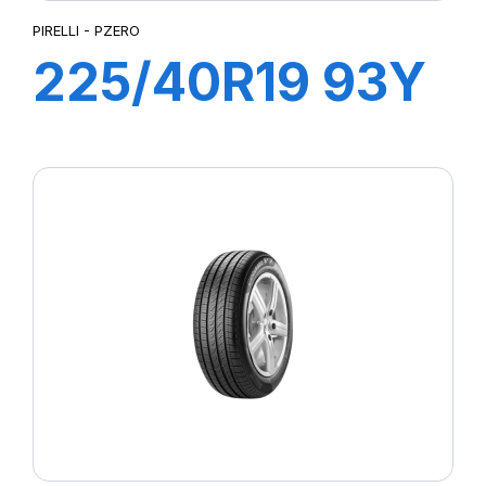
PIRELLI - PZERO
225/40R19 93Y
XL R-F PZERO
(MOE)