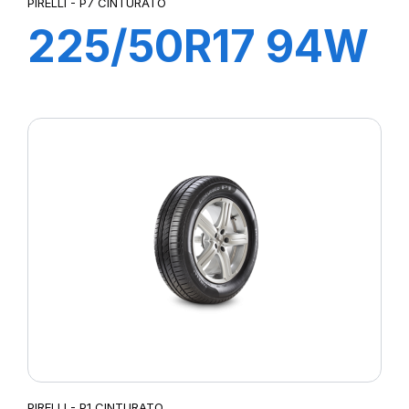
PIRELLI - P7 CINTURATO
225/50R17 94W
R-F P7
CINTURATO (*)
PIRELLI - P1 CINTURATO