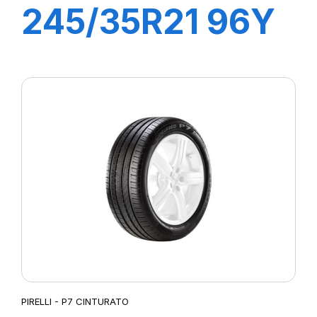
245/35R21 96Y
XL R-F P
ZERO(*) PZ4
PIRELLI - P7 CINTURATO