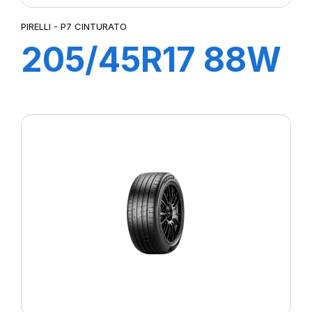
PIRELLI - P7 CINTURATO
205/45R17 88W
XL R-F P7
CINTURATO (*)