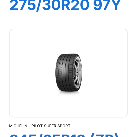
275/30R20 97Y
XL R-F PZERO
(*)(MOE)PZ4
MICHELIN - PILOT SUPER SPORT