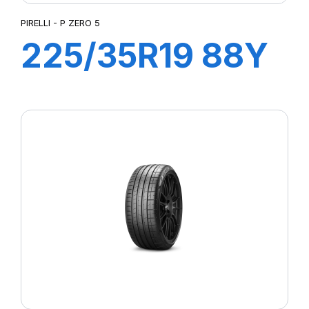
PIRELLI - P ZERO 5
225/35R19 88Y
XL R-F PZERO
5(*)