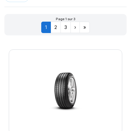
Page 1 sur 3
1
2
3
›
»