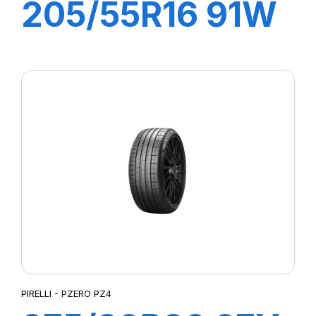
205/55R16 91W
R-F P7
CINTURATO (*)
PIRELLI - PZERO PZ4