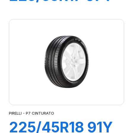
R-F P7
CINTURATO (*)
(MOE)
PIRELLI - P7 CINTURATO
225/45R18 91Y