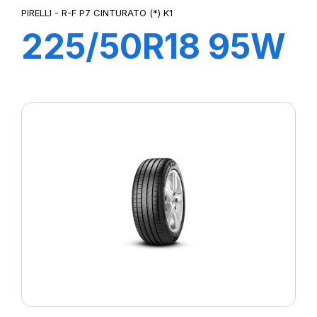
PIRELLI - R-F P7 CINTURATO (*) K1
225/50R18 95W
R-F P7
CINTURATO (*)
K1