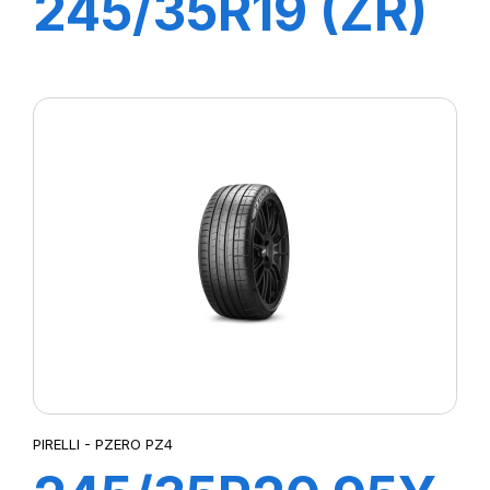
245/35R19 (ZR)
89Y ZP PILOT
SUP SPORT
PIRELLI - PZERO PZ4