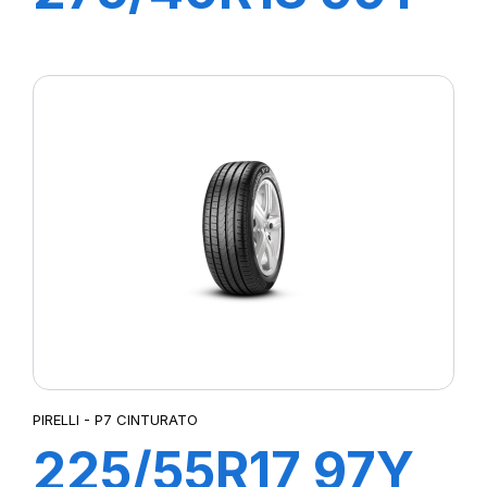
R-F P7
CINTURATO (*)
(MOE)
PIRELLI - P7 CINTURATO
225/55R17 97Y