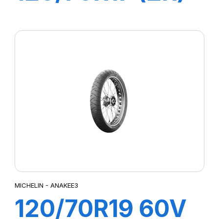
58W M/C TL
PILOT POWER
2CT Front
MICHELIN - ANAKEE3
120/70R19 60V