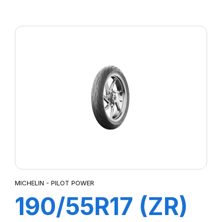
73W M/C TL
PILOT POWER
2CT Rear
MICHELIN - PILOT POWER
190/55R17 (ZR)