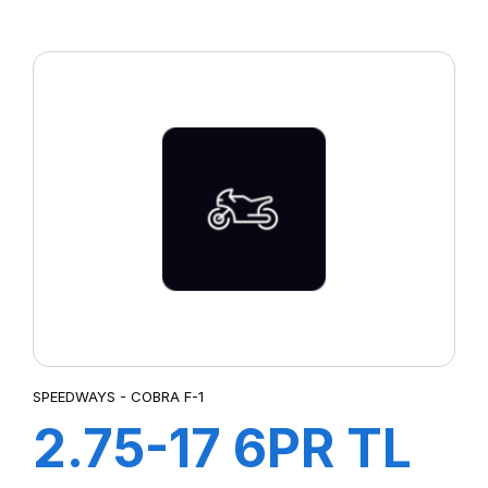
75W M/C TL
PILOT POWER
2CT Rear
SPEEDWAYS - COBRA F-1
2.75-17 6PR TL