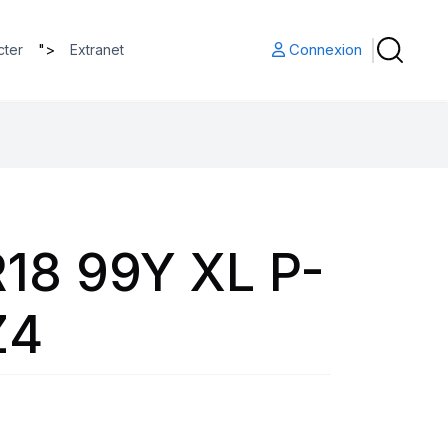
">
Connexion
cter
Extranet
18 99Y XL P-
Z4