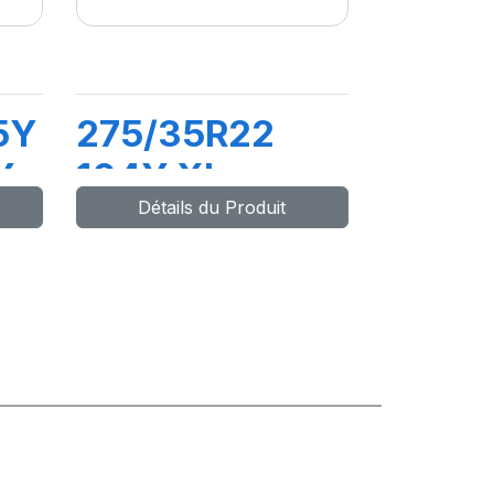
5Y
275/35R22
Y
104Y XL
Détails du Produit
PZERO 4