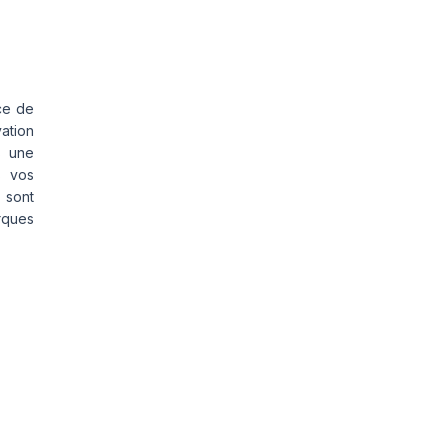
ce de
vation
s une
s vos
 sont
rques