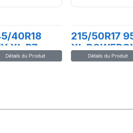
45/40R18
215/50R17 9
Y XL P7
XL POWERG
Détails du Produit
Détails du Produit
INTURATO
2 (MO)