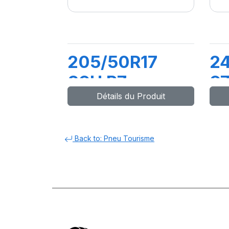
205/50R17
2
89H P7
97
Détails du Produit
CINTURATO
C
C2
C
Back to: Pneu Tourisme