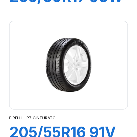
XL P7
CINTURATO C2
PIRELLI - P7 CINTURATO
205/55R16 91V