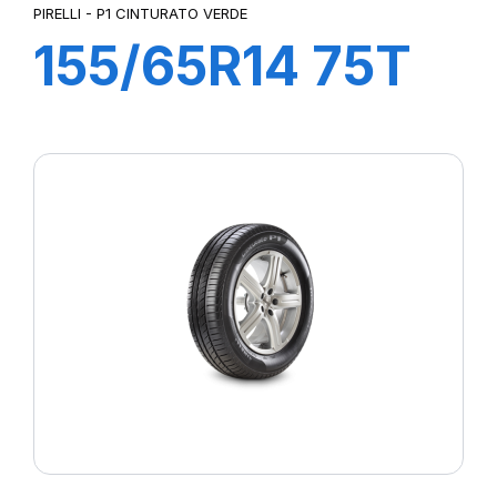
PIRELLI - P1 CINTURATO VERDE
155/65R14 75T
P1cintVerde