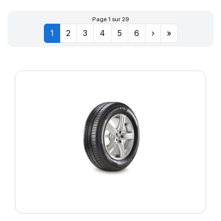
Page 1 sur 29
1
2
3
4
5
6
›
»