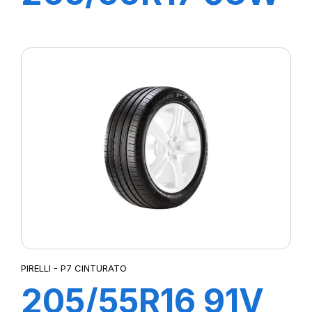
XL P7
CINTURATO C2
PIRELLI - P7 CINTURATO
205/55R16 91V