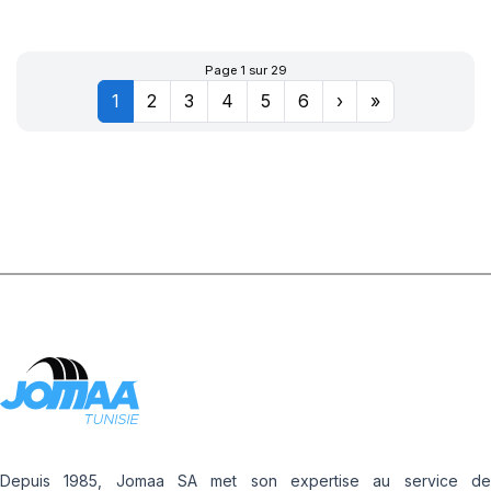
XL POWERGY 2
Page 1 sur 29
1
2
3
4
5
6
›
»
Depuis 1985, Jomaa SA met son expertise au service de