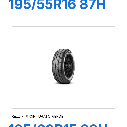
195/55R16 87H
P1 CINTURATO
VERDE
PIRELLI - P1 CINTURATO VERDE