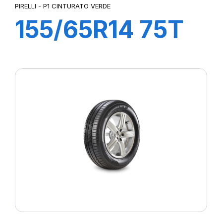
PIRELLI - P1 CINTURATO VERDE
155/65R14 75T
P1cintVerde