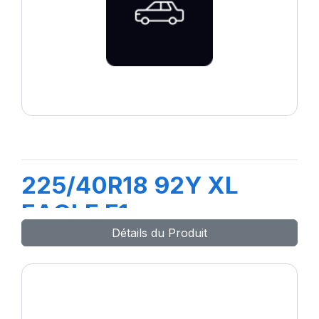
225/40R18 92Y XL
EAGLE F1
Détails du Produit
(Assymetrique)-GY-