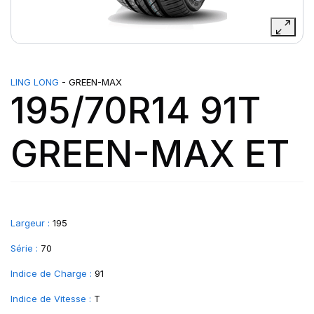
LING LONG
- GREEN-MAX
195/70R14 91T
GREEN-MAX ET
Largeur :
195
Série :
70
Indice de Charge :
91
Indice de Vitesse :
T